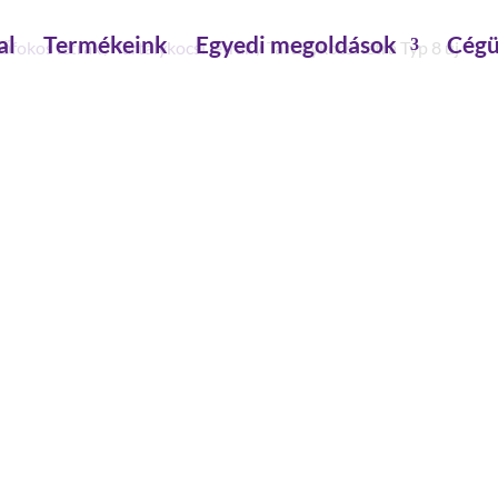
al
Termékeink
Egyedi megoldások
Cégü
sőfokos létrák
/
Tartálykocsi létrák
/ Tartálykocsi létra Typ 8 új
TARTÁLYKOCSI LÉTRA TYP
szár magasság: 93 mm
építésmód: egyoldalon járható, mobil alapta
támasztó szár magasság : 25 mm
szárszélesség: 25 mm
max.terhelhetőség: 150 kg
lépcső-/fokmagasság: 30 mm
lépcső-/fokmélység: 30 mm
lépcső-/foktávolság: 280 mm
Max. állásmagasság: 4.3 m
szerelés szükséges: szerszámmal szerelendő
anyag: alumínium,nemesacél