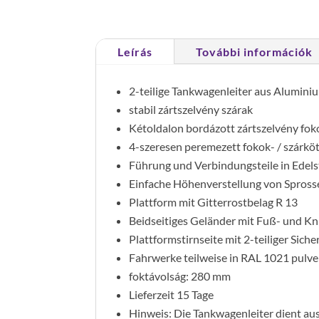
Leírás
További információk
2-teilige Tankwagenleiter aus Alumini
stabil zártszelvény szárak
Kétoldalon bordázott zártszelvény fo
4-szeresen peremezett fokok- / szárkö
Führung und Verbindungsteile in Edels
Einfache Höhenverstellung von Sprosse
Plattform mit Gitterrostbelag R 13
Beidseitiges Geländer mit Fuß- und Kni
Plattformstirnseite mit 2-teiliger Sich
Fahrwerke teilweise in RAL 1021 pulve
foktávolság: 280 mm
Lieferzeit 15 Tage
Hinweis: Die Tankwagenleiter dient aus