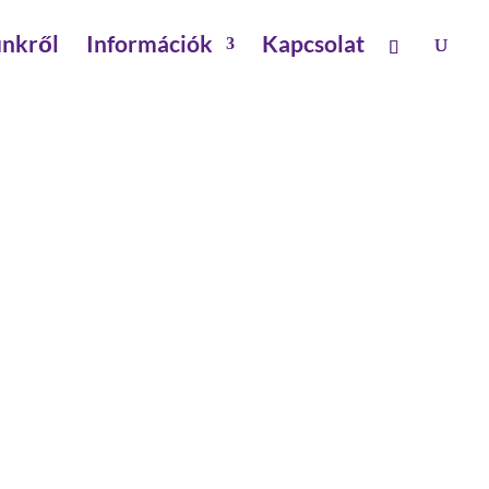
nkről
Információk
Kapcsolat
 8 ÚJ
rtóval