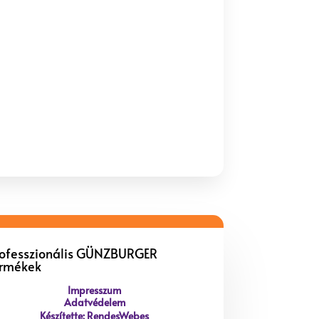
rofesszionális GÜNZBURGER
ermékek
Impresszum
Adatvédelem
Készítette: RendesWebes