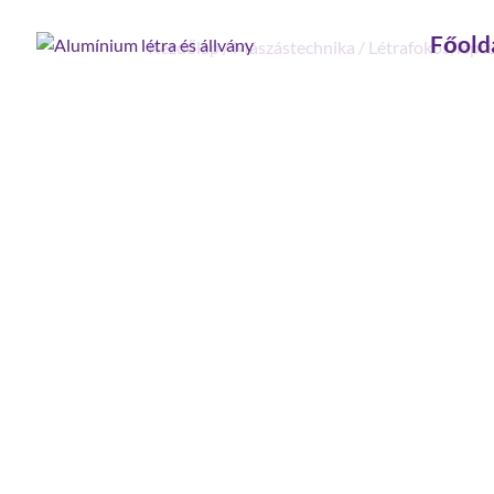
Főold
Kezdőlap
/
Mászástechnika
/
Létrafokos, lépc