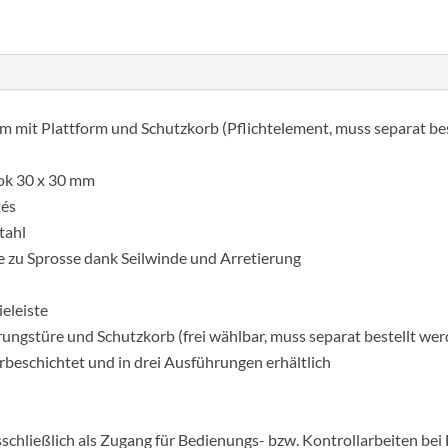
mennyiség
um mit Plattform und Schutzkorb (Pflichtelement, muss separat be
kok 30 x 30 mm
tés
tahl
 zu Sprosse dank Seilwinde und Arretierung
eleiste
erungstüre und Schutzkorb (frei wählbar, muss separat bestellt we
rbeschichtet und in drei Ausführungen erhältlich
schließlich als Zugang für Bedienungs- bzw. Kontrollarbeiten bei