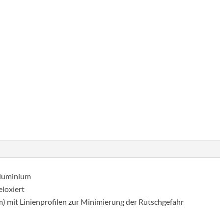
anyag: alumínium eloxált
termékstátusz: régi termék
Teleszkópos
támasztólétra
Prime
Line
Cikkszám:
115473
Kategória:
Teleszkópos létrá
10
fokos
mennyiség
 Aluminium
eloxiert
) mit Linienprofilen zur Minimierung der Rutschgefahr