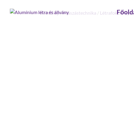
Főold
Kezdőlap
/
Mászástechnika
/
Létrafokos, lépc