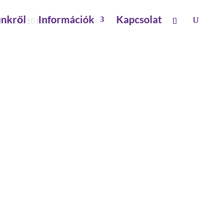
nkről
Információk
Kapcsolat
ime Line 10 fokos
ÉTRA PRIME LINE 10