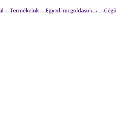
al
Termékeink
Egyedi megoldások
Cégü
sőfokos létrák
/
Teleszkópos létrák
/ Teleszkópos támasztólétra Pr
TELESZKÓPOS TÁMASZTÓL
FOKOS
hossz kitolva: 3 m
hossz betolva: 0.79 m
építésmód: támasztó
munkamagasság: 3.8 m
max.terhelhetőség: 150 kg
lépcső-/fokmagasság: 40 mm
lépcső-/fokmélység: 50 mm
lépcső-/foktávolság: 300 mm
lépcső-/fokszám: 9 fok
szerelés szükséges: készreszerelt