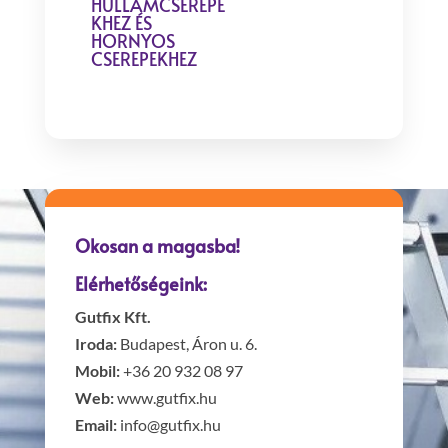
HULLÁMCSEREPE
KHEZ ÉS
HORNYOS
CSEREPEKHEZ
Okosan a magasba!
Elérhetőségeink:
Gutfix Kft.
Iroda:
Budapest, Áron u. 6.
Mobil:
+36 20 932 08 97
Web:
www.gutfix.hu
Email:
info@gutfix.hu