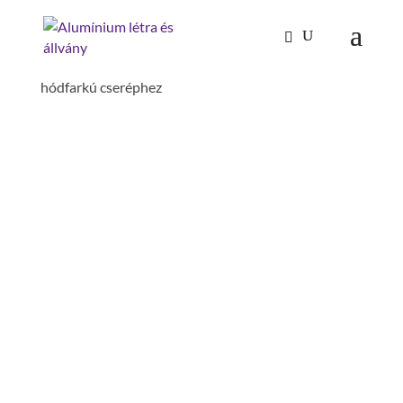
Kezdőlap
/
Mászástechnika
/
Létrafokos,
lépcsőfokos létrák
/
Tetőlétrák
/ Tetőkampó
hódfarkú cseréphez