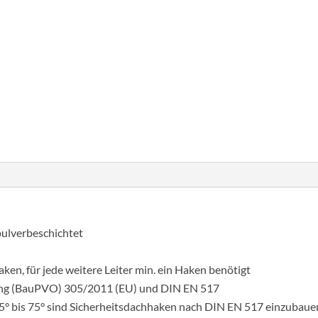
mennyiség
pulverbeschichtet
aken, für jede weitere Leiter min. ein Haken benötigt
ng (BauPVO) 305/2011 (EU) und DIN EN 517
° bis 75° sind Sicherheitsdachhaken nach DIN EN 517 einzubauen. 