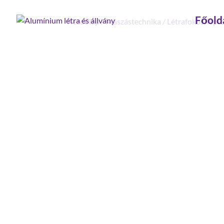
Főold
Kezdőlap
/
Mászástechnika
/
Létrafokos, lépc