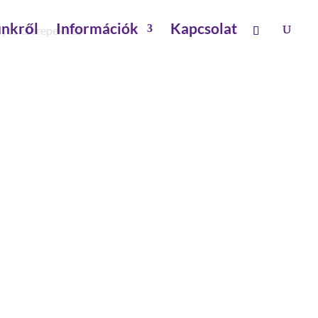
nkről
Információk
Kapcsolat
nyos cserepekhez
REPEKHEZ ÉS HORNYOS