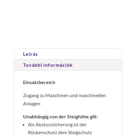
alu
eloxált,
Cikkszám:
500271
Kategória:
Rögzített
építménymagasság
hágcsólétrák gépi berendezéseken
18,76
m
mennyiség
Leírás
További információk
Einsatzbereich
Zugang zu Maschinen und maschinellen
Anlagen
Unabhängig von der Steighöhe gilt:
Als Absturzsicherung ist der
Rückenschutz dem Steigschutz