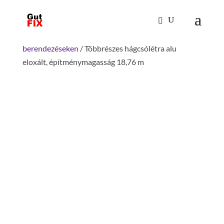
Kezdőlap
/
Mászástechnika
/
Hágcsólétrák,
aknalétrák
/
Rögzített hágcsólétrák gépi
berendezéseken
/ Többrészes hágcsólétra alu
eloxált, építménymagasság 18,76 m