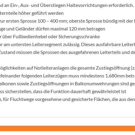
d an Ein-, Aus- und Überstiegen Haltevorrichtungen erforderlich.
iternteile höher geführt werden
ur ersten Sprosse 100 – 400 mm; oberste Sprosse bündig mit der
lage und Geländer dürfen maximal 120 mm betragen
r über Fußbedienhebel oder Sicherungsschranke
 nur am untersten Leitersegment zulässig. Dieses ausfahrbare Leite
Zustand müssen die Sprossen des ausgefahrenen Leiterteils und de
glichkeiten auf Notleiteranlagen die gesamte Zustiegsöffnung (z
ufeinander folgenden Leiterzügen muss mindestens 1.680mm bet
Balkonen sowie Zustiegsöffnungen in Balkonumwehrungen sind ge
s sicherstellen, dass die Funktion dauerhaft gewährleistet ist
gen, für Fluchtwege vorgesehene und gesicherte Flächen, die aus d