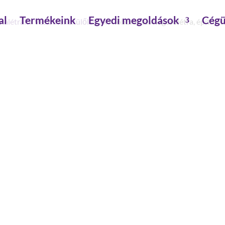
al
Termékeink
Egyedi megoldások
Cégü
nalétrák
/
Vész/menekülőlétrák
/ Többrészes hágcsólétra, építm
TÖBBRÉSZES HÁGCSÓLÉT
ÉPÍTMÉNYMAGASSÁG 11,7
szár magasság: 60 mm
létrahossz inkl. kiszálló szár: 12.96 m
mászási magasság : 11.76 m
rendeltetés : vészlétra
külső szélesség: 520 mm
szerelés szükséges: szerszámmal szerelendő
anyag: alumínium
építésmód: többágú