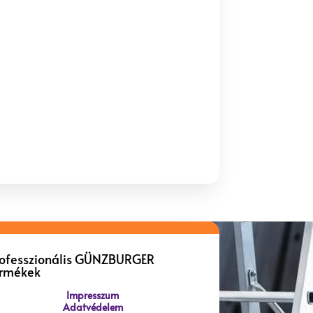
rofesszionális GÜNZBURGER
ermékek
Impresszum
Adatvédelem