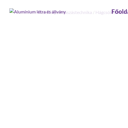
Főold
Kezdőlap
/
Mászástechnika
/
Hágcsólétrák, ak