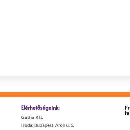
Elérhetőségeink:
P
t
Gutfix Kft.
Iroda:
Budapest, Áron u. 6.