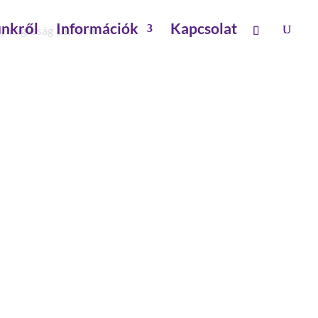
nkről
Információk
Kapcsolat
énymagasság 11,76 m
RA,
6 M