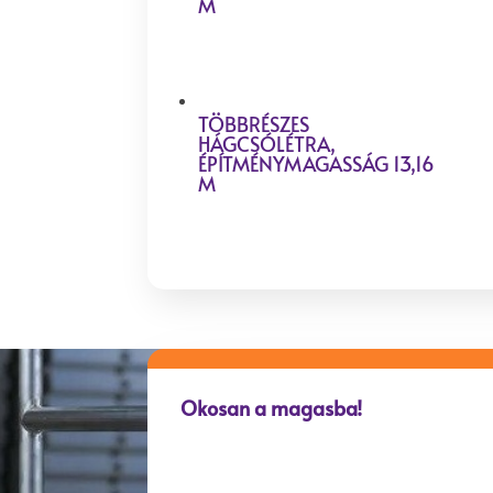
M
TÖBBRÉSZES
HÁGCSÓLÉTRA,
ÉPÍTMÉNYMAGASSÁG 13,16
M
Okosan a magasba!