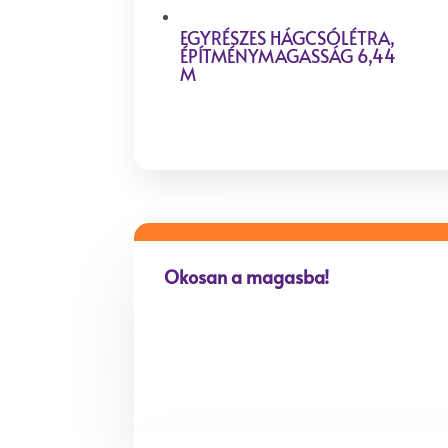
EGYRÉSZES HÁGCSÓLÉTRA,
ÉPÍTMÉNYMAGASSÁG 6,44
M
Okosan a magasba!