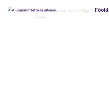
Főold
Kezdőlap
/
Mászástechnika
/
Hágcsólétrák, ak
17,64 m