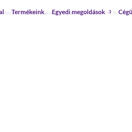
al
Termékeink
Egyedi megoldások
Cégü
nalétrák
/
Rögzített hágcsólétrák gépi berendezéseken
/ Többrész
TÖBBRÉSZES HÁGCSÓLÉT
ÉPÍTMÉNYMAGASSÁG 17,
szár magasság: 60 mm
létrahossz inkl. kiszálló szár: 18.84 m
mászási magasság : 17.64 m
rendeltetés : rögzített létra gépi berendezé
külső szélesség: 520 mm
szerelés szükséges: szerszámmal szerelendő
anyag: horganyzott acél
építésmód: többágú