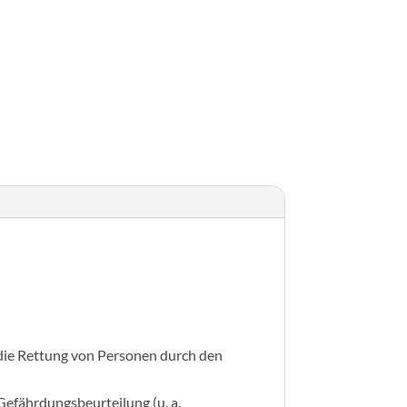
létrák gépi berendezéseken
 die Rettung von Personen durch den
Gefährdungsbeurteilung (u. a.