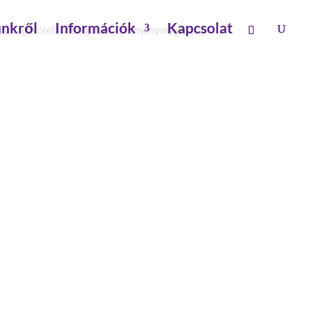
nkről
Információk
Kapcsolat
es hágcsólétra horg.acél, építménymagasság
RA HORG.ACÉL,
64 M
seken