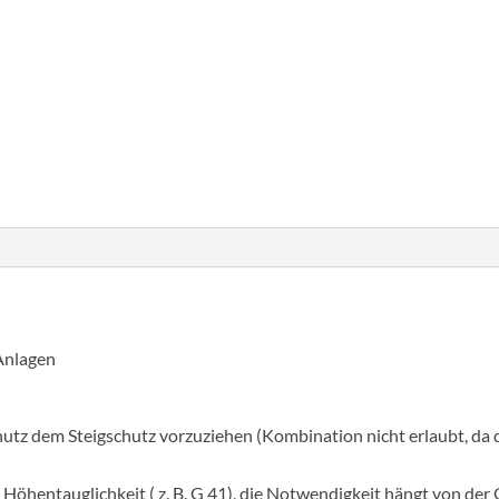
Többrészes
hágcsólétra
horg.acél,
építménymagasság
Cikkszám:
520266
Kategória:
Rögzített hágcsó
17,64
m
mennyiség
Anlagen
hutz dem Steigschutz vorzuziehen (Kombination nicht erlaubt, da
öhentauglichkeit ( z. B. G 41), die Notwendigkeit hängt von der 