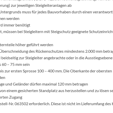
ung) zur jeweiligen Steigleiteranlagen ab
s Untergrunds muss für jedes Bauvorhaben durch einen verantwort
mmen werden
rd immer benötigt
, müssen bei Steigleitern mit Steigschutz geeignete Schutzeinrich
iternteile höher geführt werden
e Überschneidung des Rückenschutzes mindestens 2.000 mm betr
 beidseitig zur Steigleiter angebrachte oder in die Ausstiegsebene
ls 60 – 75 mm sein
is zur ersten Sprosse 100 – 400 mm. Die Oberkante der obersten 
nden
lage und Geländer dürfen maximal 120 mm betragen
 einem gesicherten Standplatz aus herzustellen und zu lösen sein.
erten Zugang
stell-Nr. 063502 erforderlich. Diese ist nicht im Lieferumfang des