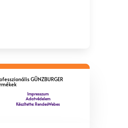
rofesszionális GÜNZBURGER
ermékek
Impresszum
Adatvédelem
Készítette: RendesWebes