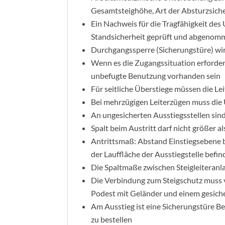
Gesamtsteighöhe, Art der Absturzsicher
Ein Nachweis für die Tragfähigkeit de
Standsicherheit geprüft und abgeno
Durchgangssperre (Sicherungstüre) wi
Wenn es die Zugangssituation erfordert
unbefugte Benutzung vorhanden sein
Für seitliche Überstiege müssen die Le
Bei mehrzügigen Leiterzügen muss di
An ungesicherten Ausstiegsstellen sind
Spalt beim Austritt darf nicht größer a
Antrittsmaß: Abstand Einstiegsebene b
der Lauffläche der Ausstiegstelle befi
Die Spaltmaße zwischen Steigleiteran
Die Verbindung zum Steigschutz muss von
Podest mit Geländer und einem gesich
Am Ausstieg ist eine Sicherungstüre Be
zu bestellen