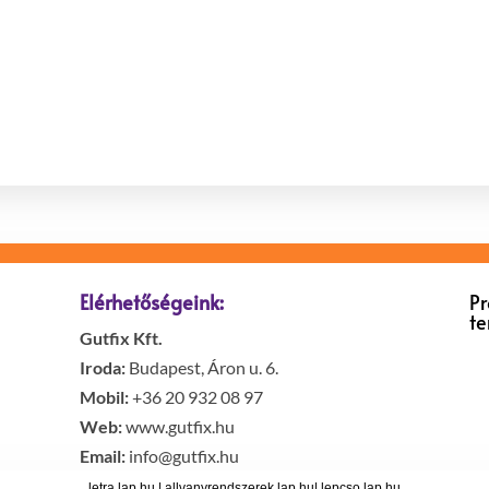
Elérhetőségeink:
P
t
Gutfix Kft.
Iroda:
Budapest, Áron u. 6.
Mobil:
+36 20 932 08 97
Web:
www.gutfix.hu
Email:
info@gutfix.hu
letra.lap.hu
|
allvanyrendszerek.lap.hu
|
lepcso.lap.hu