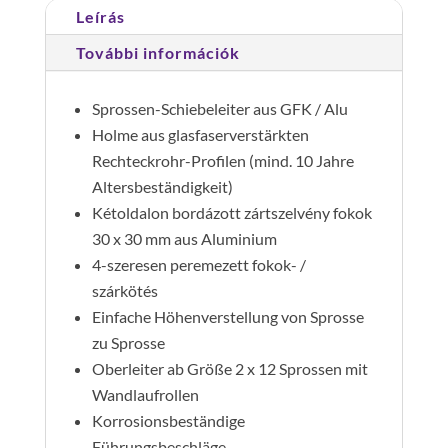
Leírás
mennyiség
További információk
Sprossen-Schiebeleiter aus GFK / Alu
Holme aus glasfaserverstärkten
Rechteckrohr-Profilen (mind. 10 Jahre
Altersbeständigkeit)
Kétoldalon bordázott zártszelvény fokok
30 x 30 mm aus Aluminium
4-szeresen peremezett fokok- /
szárkötés
Einfache Höhenverstellung von Sprosse
zu Sprosse
Oberleiter ab Größe 2 x 12 Sprossen mit
Wandlaufrollen
Korrosionsbeständige
Führungsbeschläge