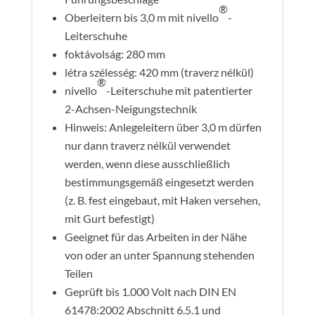
®
Oberleitern bis 3,0 m mit nivello
-
Leiterschuhe
foktávolság: 280 mm
létra szélesség: 420 mm (traverz nélkül)
®
nivello
-Leiterschuhe mit patentierter
2-Achsen-Neigungstechnik
Hinweis: Anlegeleitern über 3,0 m dürfen
nur dann traverz nélkül verwendet
werden, wenn diese ausschließlich
bestimmungsgemäß eingesetzt werden
(z. B. fest eingebaut, mit Haken versehen,
mit Gurt befestigt)
Geeignet für das Arbeiten in der Nähe
von oder an unter Spannung stehenden
Teilen
Geprüft bis 1.000 Volt nach DIN EN
61478:2002 Abschnitt 6.5.1 und