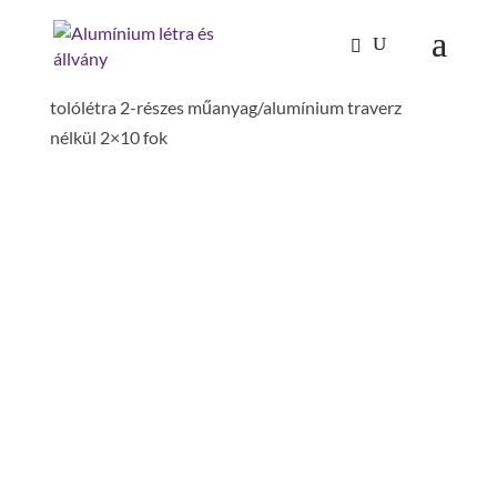
Kezdőlap
/
Mászástechnika
/
Létrafokos,
lépcsőfokos létrák
/
Tolólétrák, húzóköteles létrák
/
tolólétra 2-részes műanyag/alumínium traverz
nélkül 2×10 fok