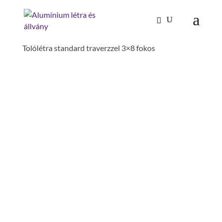
Kezdőlap
/
Mászástechnika
/
Létrafokos,
lépcsőfokos létrák
/
Tolólétrák, húzóköteles létrák
/
Tolólétra standard traverzzel 3×8 fokos