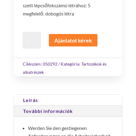
szett lépcsőfokszámú létrához: 5
megfelelő: dobogós létra
utólagos
Ajánlatot kérek
szett
clip-
step
Cikkszám:
050292
Kategória:
Tartozékok és
dobogós
alkatrészek
létrához
5
lépcső
Leírás
mennyiség
További információk
Werden Sie den gestiegenen
Anforderungen an die Arbeitssicherheit