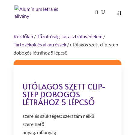
Products
search
Kezdőlap
/
Tűzoltóság-katasztrófavédelem
/
Tartozékok és alkatrészek
/ utólagos szett clip-step
dobogós létrához 5 lépcső
UTÓLAGOS SZETT CLIP-
STEP DOBOGÓS
LÉTRÁHOZ 5 LÉPCSŐ
szerelés szükséges: szerszám nélkül
szerelhető
anyag: műanyag