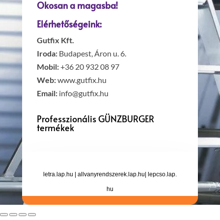
Okosan a magasba!
Elérhetőségeink:
Gutfix Kft.
Iroda:
Budapest, Áron u. 6.
Mobil:
+36 20 932 08 97
Web:
www.gutfix.hu
Email:
info@gutfix.hu
Professzionális GÜNZBURGER
termékek
letra.lap.hu
|
allvanyrendszerek.lap.hu
|
lepcso.lap.
hu