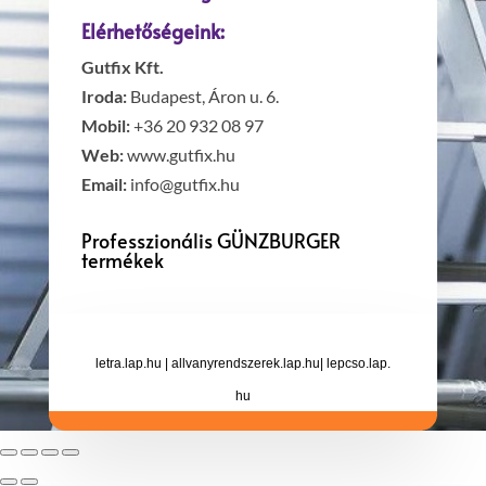
Elérhetőségeink:
Gutfix Kft.
Iroda:
Budapest, Áron u. 6.
Mobil:
+36 20 932 08 97
Web:
www.gutfix.hu
Email:
info@gutfix.hu
Professzionális GÜNZBURGER
termékek
letra.lap.hu
|
allvanyrendszerek.lap.hu
|
lepcso.lap.
hu