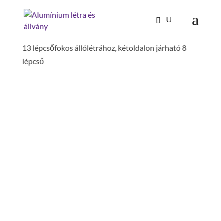
Kezdőlap
/
Tűzoltóság-katasztrófavédelem
/
Létra
tartozékok/alkatrészek
/ utólagos szett clip-step R
13 lépcsőfokos állólétrához, kétoldalon járható 8
lépcső
UTÓLAGOS SZETT CLIP-
STEP R 13 LÉPCSŐFOKOS
ÁLLÓLÉTRÁHOZ,
KÉTOLDALON JÁRHATÓ
8 LÉPCSŐ
szerelés szükséges: szerszám nélkül
szerelhető
anyag: műanyag