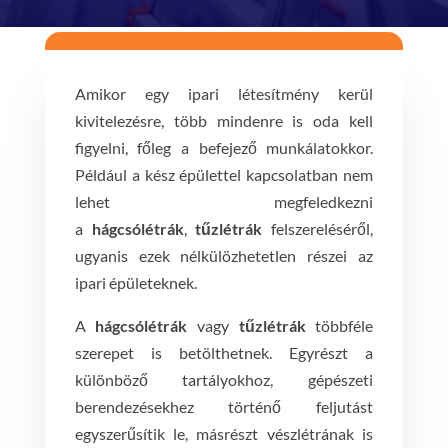
Amikor egy ipari létesítmény kerül
kivitelezésre, több mindenre is oda kell
figyelni, főleg a befejező munkálatokkor.
Például a kész épülettel kapcsolatban nem
lehet megfeledkezni
a
hágcsólétrák
,
tűzlétrák
felszereléséről,
ugyanis ezek nélkülözhetetlen részei az
ipari épületeknek.
A
hágcsólétrák
vagy
tűzlétrák
többféle
szerepet is betölthetnek. Egyrészt a
különböző tartályokhoz, gépészeti
berendezésekhez történő feljutást
egyszerűsítik le, másrészt vészlétrának is