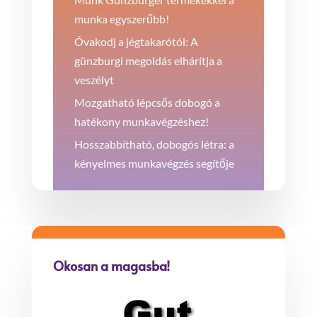
munka egyszerűbb!
Óvakodj a jégtakarótól: A
günzburgi megoldás elhárítja a
veszélyt
Mozgatható lépcsős dobogó a
hatékony munkavégzéshez!
Hosszabbítható, dobogós létra: a
kényelmes munkavégzés segítője
Okosan a magasba!