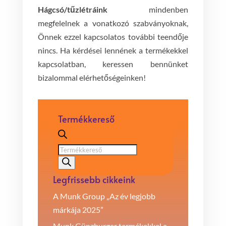
Hágcsó/tűzlétráink
mindenben
megfelelnek a vonatkozó szabványoknak,
Önnek ezzel kapcsolatos további teendője
nincs. Ha kérdései lennének a termékekkel
kapcsolatban, keressen bennünket
bizalommal elérhetőségeinken!
Termékkereső
Products
search
Legfrissebb cikkeink
A Munk Group „Az év legjobb
márkája 2025”
Munk Günzburger termékekkel a