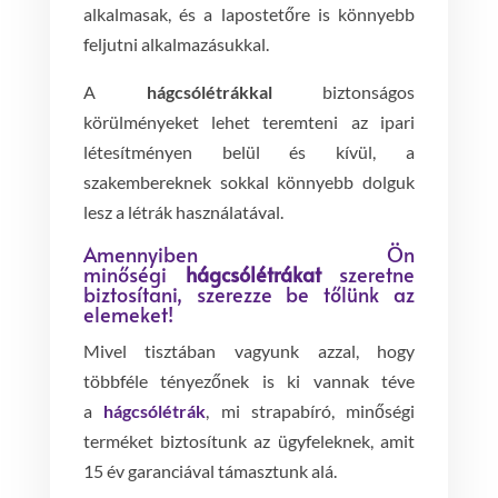
alkalmasak, és a lapostetőre is könnyebb
feljutni alkalmazásukkal.
A
hágcsólétrákkal
biztonságos
körülményeket lehet teremteni az ipari
létesítményen belül és kívül, a
szakembereknek sokkal könnyebb dolguk
lesz a létrák használatával.
Amennyiben Ön
minőségi
hágcsólétrákat
szeretne
biztosítani, szerezze be tőlünk az
elemeket!
Mivel tisztában vagyunk azzal, hogy
többféle tényezőnek is ki vannak téve
a
hágcsólétrák
, mi strapabíró, minőségi
terméket biztosítunk az ügyfeleknek, amit
15 év garanciával támasztunk alá.