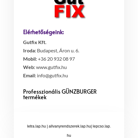
Elérhetőségeink:
Gutfix Kft.
Iroda:
Budapest, Áron u. 6.
Mobil:
+36 20 932 08 97
Web:
www.gutfix.hu
Email:
info@gutfix.hu
Professzionális GÜNZBURGER
termékek
letra.lap.hu
|
allvanyrendszerek.lap.hu
|
lepcso.lap.
hu