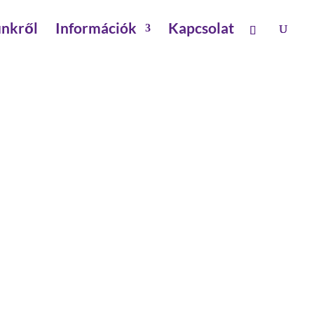
nkről
Információk
Kapcsolat
P, HOSSZ: 3060 MM