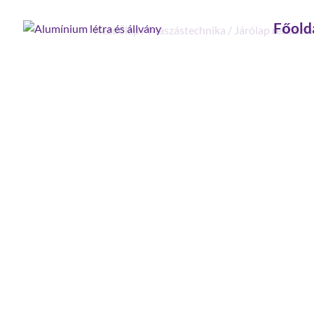
Főold
Kezdőlap
/
Mászástechnika
/
Járólap rendsze