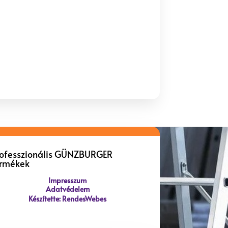
rofesszionális GÜNZBURGER
ermékek
Impresszum
Adatvédelem
Készítette: RendesWebes