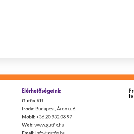
Elérhetőségeink:
P
t
Gutfix Kft.
Iroda:
Budapest, Áron u. 6.
Mobil:
+36 20 932 08 97
Web:
www.gutfix.hu
Email:
info@gutfix.hu