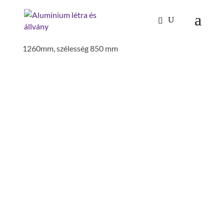
Kezdőlap
/
Mászástechnika
/
Járólap rendszerek
/
Plattform,alu járórács, eloxált, Plattformhossz
1260mm, szélesség 850 mm
PLATTFORM,ALU
JÁRÓRÁCS, ELOXÁLT,
PLATTFORMHOSSZ
1260MM, SZÉLESSÉG 850
MM
járólapszélesség: 850 mm
járólap hossz: 1260 mm
szerelés szükséges: szerszámmal
szerelendő