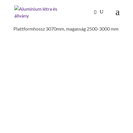
Kezdőlap
/
Mászástechnika
/
Járólap rendszerek
/
Járólaprendszer-modul,acél járórács,
Plattformhossz 3070mm, magasság 2500-3000 mm
JÁRÓLAPRENDSZER-
MODUL,ACÉL JÁRÓRÁCS,
PLATTFORMHOSSZ
3070MM, MAGASSÁG
2500-3000 MM
járólapszélesség inkl. korlát : 950 mm
járólapszélesség: 850 mm
dobogó magasság: 2.5 m
járólap hossz: 3070 mm