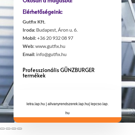
Okosan a magasba!
Elérhetőségeink:
Gutfix Kft.
Iroda:
Budapest, Áron u. 6.
Mobil:
+36 20 932 08 97
Web:
www.gutfix.hu
Email:
info@gutfix.hu
Professzionális GÜNZBURGER
termékek
letra.lap.hu
|
allvanyrendszerek.lap.hu
|
lepcso.lap.
hu