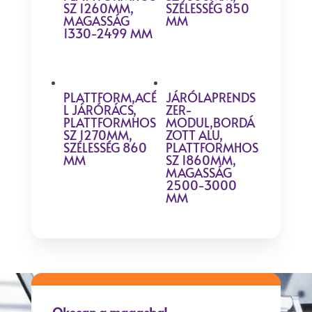
SZ 1260MM,
SZÉLESSÉG 850
MAGASSÁG
MM
1330-2499 MM
PLATTFORM,ACÉ
JÁRÓLAPRENDS
L JÁRÓRÁCS,
ZER-
PLATTFORMHOS
MODUL,BORDÁ
SZ 1270MM,
ZOTT ALU,
SZÉLESSÉG 860
PLATTFORMHOS
MM
SZ 1860MM,
MAGASSÁG
2500-3000
MM