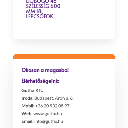
DOBOGÓ 45°
SZÉLESSÉG 600
MM 18
LÉPCSŐFOK
Okosan a magasba!
Elérhetőségeink:
Gutfix Kft.
Iroda:
Budapest, Áron u. 6.
Mobil:
+36 20 932 08 97
Web:
www.gutfix.hu
Email:
info@gutfix.hu