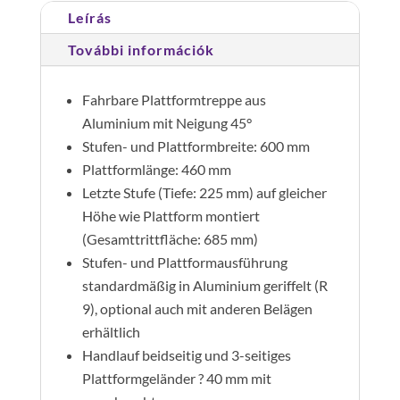
Leírás
lépcsőfok
mennyiség
További információk
Fahrbare Plattformtreppe aus
Aluminium mit Neigung 45°
Stufen- und Plattformbreite: 600 mm
Plattformlänge: 460 mm
Letzte Stufe (Tiefe: 225 mm) auf gleicher
Höhe wie Plattform montiert
(Gesamttrittfläche: 685 mm)
Stufen- und Plattformausführung
standardmäßig in Aluminium geriffelt (R
9), optional auch mit anderen Belägen
erhältlich
Handlauf beidseitig und 3-seitiges
Plattformgeländer ? 40 mm mit