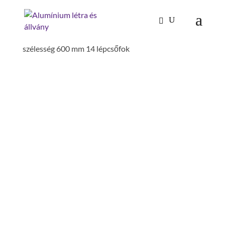
Kezdőlap
/
Mászástechnika
/
Mozgatható lépcsős
dobogó 45°
/ Gurítható lépcsős dobogó 45°
szélesség 600 mm 14 lépcsőfok
GURÍTHATÓ LÉPCSŐS
DOBOGÓ 45° SZÉLESSÉG
600 MM 14 LÉPCSŐFOK
futómű szélesség : 1.4 m
építésmód: 45°
dobogó lépcsőként számolandó: nem
betét: bordázott alumínium
függőleges magasság : 2.91 m
építésmód: 45°