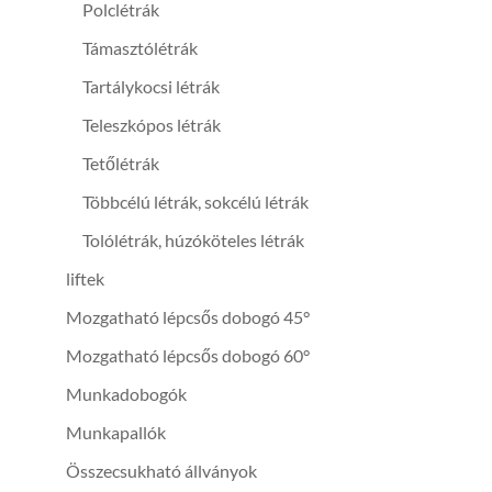
Polclétrák
Támasztólétrák
Tartálykocsi létrák
Teleszkópos létrák
Tetőlétrák
Többcélú létrák, sokcélú létrák
Tolólétrák, húzóköteles létrák
liftek
Mozgatható lépcsős dobogó 45°
Mozgatható lépcsős dobogó 60°
Munkadobogók
Munkapallók
Összecsukható állványok