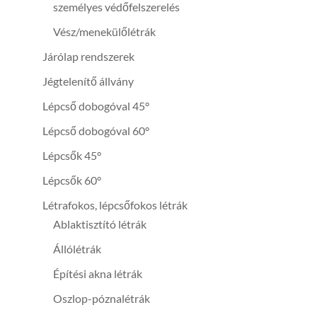
személyes védőfelszerelés
Vész/menekülőlétrák
Járólap rendszerek
Jégtelenítő állvány
Lépcső dobogóval 45°
Lépcső dobogóval 60°
Lépcsők 45°
Lépcsők 60°
Létrafokos, lépcsőfokos létrák
Ablaktisztító létrák
Állólétrák
Építési akna létrák
Oszlop-póznalétrák