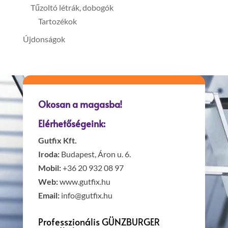
Tűzoltó létrák, dobogók
Tartozékok
Újdonságok
Okosan a magasba!
Elérhetőségeink:
Gutfix Kft.
Iroda:
Budapest, Áron u. 6.
Mobil:
+36 20 932 08 97
Web:
www.gutfix.hu
Email:
info@gutfix.hu
Professzionális GÜNZBURGER