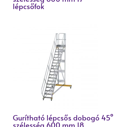
lépcsőfok
Gurítható lépcsős dobogó 45°
szélesség 600 mm 18