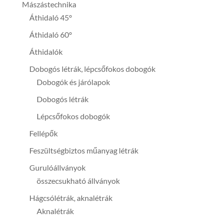
Mászástechnika
Áthidaló 45°
Áthidaló 60°
Áthidalók
Dobogós létrák, lépcsőfokos dobogók
Dobogók és járólapok
Dobogós létrák
Lépcsőfokos dobogók
Fellépők
Feszültségbiztos műanyag létrák
Gurulóállványok
összecsukható állványok
Hágcsólétrák, aknalétrák
Aknalétrák