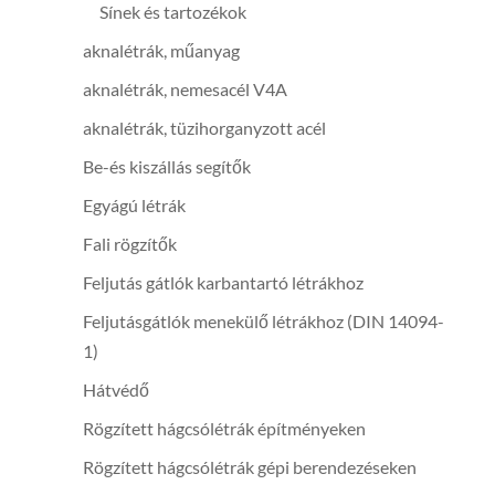
Sínek és tartozékok
aknalétrák, műanyag
aknalétrák, nemesacél V4A
aknalétrák, tüzihorganyzott acél
Be-és kiszállás segítők
Egyágú létrák
Fali rögzítők
Feljutás gátlók karbantartó létrákhoz
Feljutásgátlók menekülő létrákhoz (DIN 14094-
1)
Hátvédő
Rögzített hágcsólétrák építményeken
Rögzített hágcsólétrák gépi berendezéseken