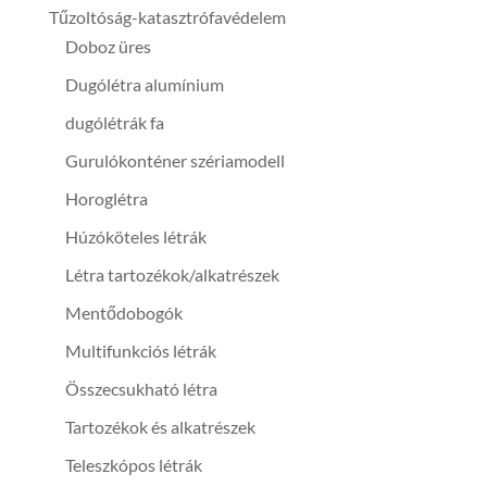
Tűzoltóság-katasztrófavédelem
Doboz üres
Dugólétra alumínium
dugólétrák fa
Gurulókonténer szériamodell
Horoglétra
Húzóköteles létrák
Létra tartozékok/alkatrészek
Mentődobogók
Multifunkciós létrák
Összecsukható létra
Tartozékok és alkatrészek
Teleszkópos létrák