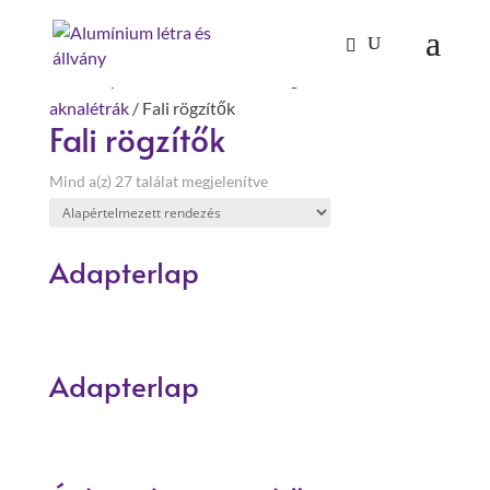
Kezdőlap
/
Mászástechnika
/
Hágcsólétrák,
aknalétrák
/ Fali rögzítők
Fali rögzítők
Mind a(z) 27 találat megjelenítve
Adapterlap
Adapterlap