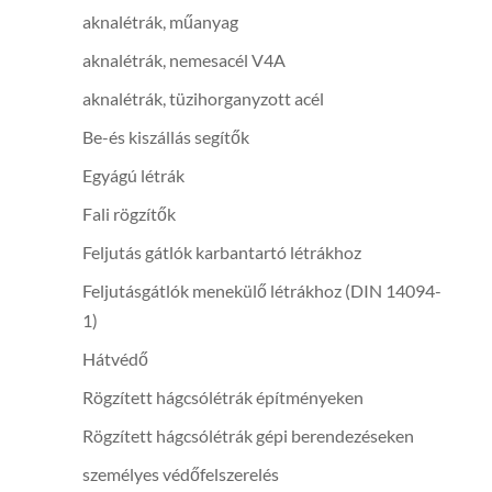
aknalétrák, műanyag
aknalétrák, nemesacél V4A
aknalétrák, tüzihorganyzott acél
Be-és kiszállás segítők
Egyágú létrák
Fali rögzítők
Feljutás gátlók karbantartó létrákhoz
Feljutásgátlók menekülő létrákhoz (DIN 14094-
1)
Hátvédő
Rögzített hágcsólétrák építményeken
Rögzített hágcsólétrák gépi berendezéseken
személyes védőfelszerelés