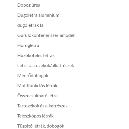
Doboz üres
Dugólétra alumínium
dugólétrák fa
Gurulókonténer szériamodell
Horoglétra
Húzóköteles létrák
Létra tartozékok/alkatrészek
Mentődobogók
Multifunkciós létrák
Összecsukható létra
Tartozékok és alkatrészek
Teleszkópos létrák
Tűzoltó létrák, dobogók