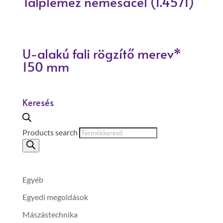
Talplemez nemesacél (1.4571)
U-alakú fali rögzítő merev*
150 mm
Keresés
Products search
Egyéb
Egyedi megoldások
Mászástechnika