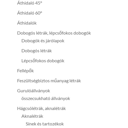
Áthidaló 45°
Áthidaló 60°
Áthidalók
Dobogós létrák, lépcsőfokos dobogók
Dobogók és járólapok
Dobogós létrák
Lépcsőfokos dobogók
Fellépők
Feszültségbiztos műanyag létrák
Gurulóállványok
összecsukható állványok
Hágcsólétrák, aknalétrák
Aknalétrák
Sínek és tartozékok