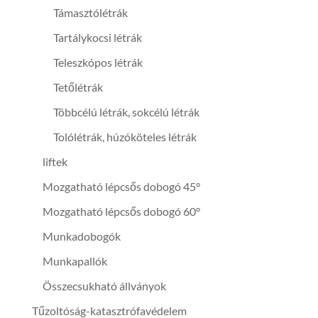
Támasztólétrák
Tartálykocsi létrák
Teleszkópos létrák
Tetőlétrák
Többcélú létrák, sokcélú létrák
Tolólétrák, húzóköteles létrák
liftek
Mozgatható lépcsős dobogó 45°
Mozgatható lépcsős dobogó 60°
Munkadobogók
Munkapallók
Összecsukható állványok
Tűzoltóság-katasztrófavédelem