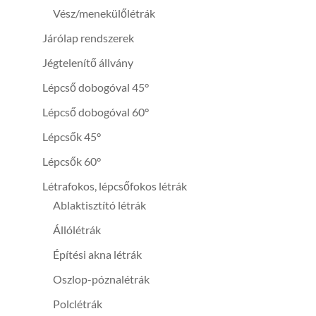
Vész/menekülőlétrák
Járólap rendszerek
Jégtelenítő állvány
Lépcső dobogóval 45°
Lépcső dobogóval 60°
Lépcsők 45°
Lépcsők 60°
Létrafokos, lépcsőfokos létrák
Ablaktisztító létrák
Állólétrák
Építési akna létrák
Oszlop-póznalétrák
Polclétrák