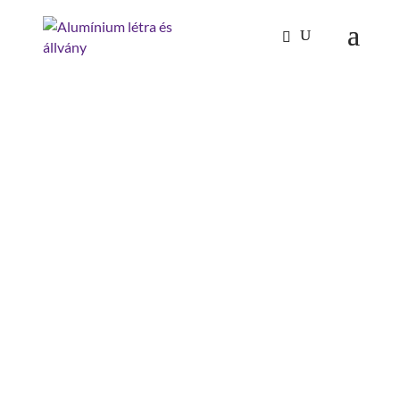
Kezdőlap
/
Mászástechnika
/
Hágcsólétrák,
aknalétrák
/
Fali rögzítők
/ talplemez