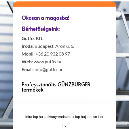
Okosan a magasba!
Elérhetőségeink:
Gutfix Kft.
Iroda:
Budapest, Áron u. 6.
Mobil:
+36 20 932 08 97
Web:
www.gutfix.hu
Email:
info@gutfix.hu
Professzionális GÜNZBURGER
termékek
letra.lap.hu
|
allvanyrendszerek.lap.hu
|
lepcso.lap.
hu