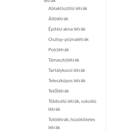
létrák
Ablaktisztító létrák
Állólétrák
Építési akna létrák
Oszlop-póznalétrák
Polclétrák
Támasztólétrák
Tartálykocsi létrák
Teleszkópos létrák
Tetőlétrák
Többcélú létrák, sokcélú
létrák
Tolólétrák, húzóköteles
létrák