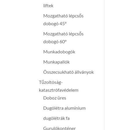
liftek
Mozgatható lépcsős
dobogó 45°
Mozgatható lépcsős
dobogó 60°
Munkadobogók
Munkapallók
Összecsukható állványok
Tűzoltóság-
katasztrófavédelem
Doboz üres
Dugólétra alumínium
dugólétrák fa
Gurulókonténer