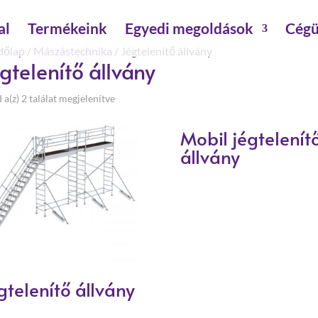
al
Termékeink
Egyedi megoldások
Cégü
dőlap
/
Mászástechnika
/ Jégtelenítő állvány
gtelenítő állvány
a(z) 2 találat megjelenítve
Mobil jégtelenít
állvány
gtelenítő állvány