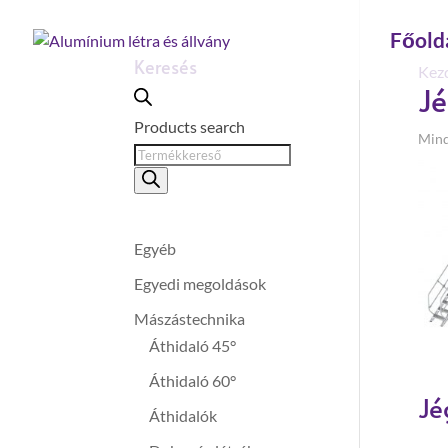
Főold
Keresés
Kez
Jé
Products search
Mind 
Egyéb
Egyedi megoldások
Mászástechnika
Áthidaló 45°
Áthidaló 60°
Jé
Áthidalók