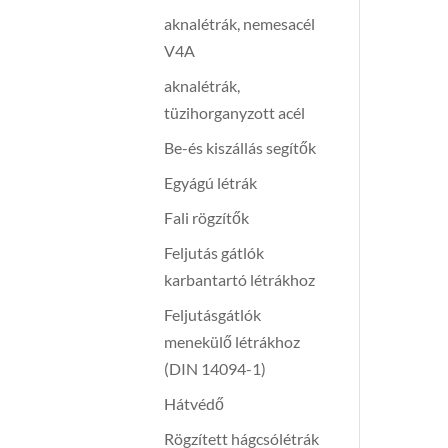
aknalétrák, nemesacél
V4A
aknalétrák,
tüzihorganyzott acél
Be-és kiszállás segítők
Egyágú létrák
Fali rögzítők
Feljutás gátlók
karbantartó létrákhoz
Feljutásgátlók
menekülő létrákhoz
(DIN 14094-1)
Hátvédő
Rögzített hágcsólétrák