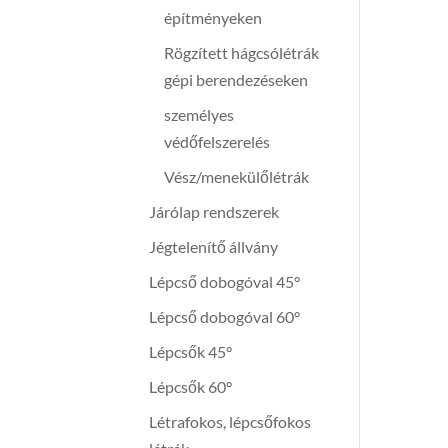
építményeken
Rögzített hágcsólétrák
gépi berendezéseken
személyes
védőfelszerelés
Vész/menekülőlétrák
Járólap rendszerek
Jégtelenítő állvány
Lépcső dobogóval 45°
Lépcső dobogóval 60°
Lépcsők 45°
Lépcsők 60°
Létrafokos, lépcsőfokos