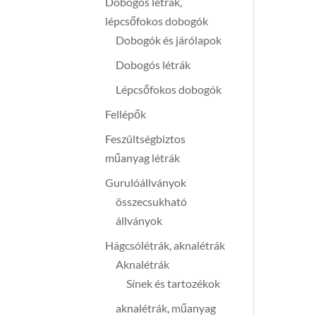
Dobogós létrák,
lépcsőfokos dobogók
Dobogók és járólapok
Dobogós létrák
Lépcsőfokos dobogók
Fellépők
Feszültségbiztos
műanyag létrák
Gurulóállványok
összecsukható
állványok
Hágcsólétrák, aknalétrák
Aknalétrák
Sínek és tartozékok
aknalétrák, műanyag