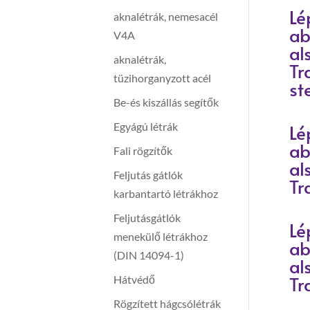
Lé
aknalétrák, nemesacél
ab
V4A
al
aknalétrák,
Tr
tüzihorganyzott acél
st
Be-és kiszállás segítők
Egyágú létrák
Lé
ab
Fali rögzítők
al
Feljutás gátlók
Tr
karbantartó létrákhoz
Feljutásgátlók
Lé
menekülő létrákhoz
ab
(DIN 14094-1)
al
Tr
Hátvédő
Rögzített hágcsólétrák