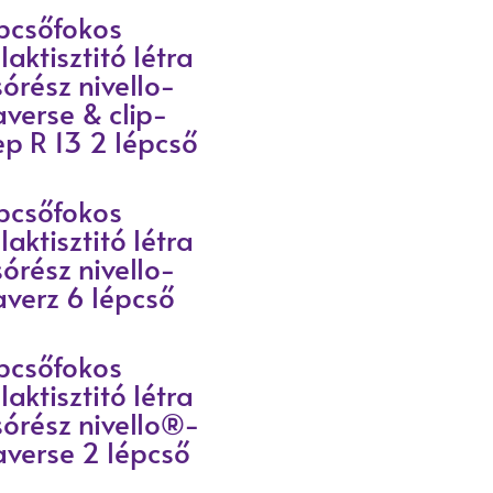
pcsőfokos
laktisztitó létra
sórész nivello-
averse & clip-
ep R 13 2 lépcső
pcsőfokos
laktisztitó létra
sórész nivello-
averz 6 lépcső
pcsőfokos
laktisztitó létra
sórész nivello®-
averse 2 lépcső