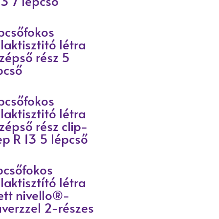
13 7 lépcső
pcsőfokos
laktisztitó létra
zépső rész 5
pcső
pcsőfokos
laktisztitó létra
zépső rész clip-
ep R 13 5 lépcső
pcsőfokos
laktisztító létra
ett nivello®-
averzzel 2-részes