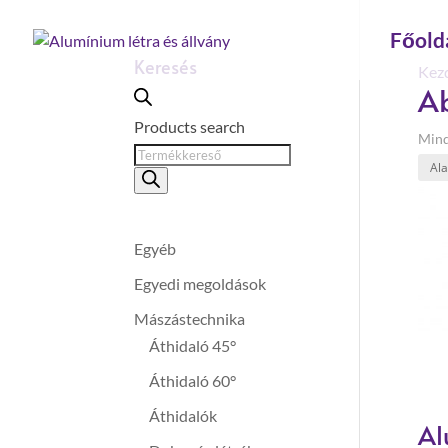
Főold
Keresés
Kez
Ab
Products search
Mind
Egyéb
Egyedi megoldások
Mászástechnika
Áthidaló 45°
Áthidaló 60°
Áthidalók
Al