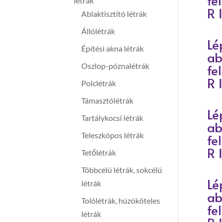
fe
létrák
R 
Ablaktisztító létrák
Állólétrák
Lé
Építési akna létrák
ab
Oszlop-póznalétrák
fe
R 
Polclétrák
Támasztólétrák
Lé
Tartálykocsi létrák
ab
Teleszkópos létrák
fe
R 
Tetőlétrák
Többcélú létrák, sokcélú
Lé
létrák
ab
Tolólétrák, húzóköteles
fe
létrák