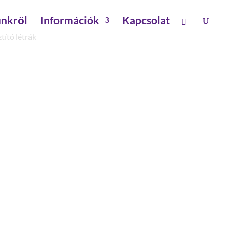
nkről
Információk
Kapcsolat
tító létrák