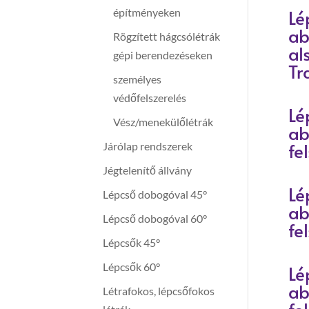
Lé
építményeken
ab
Rögzített hágcsólétrák
al
gépi berendezéseken
Tr
személyes
védőfelszerelés
Lé
Vész/menekülőlétrák
ab
fe
Járólap rendszerek
Jégtelenítő állvány
Lé
Lépcső dobogóval 45°
ab
Lépcső dobogóval 60°
fe
Lépcsők 45°
Lépcsők 60°
Lé
ab
Létrafokos, lépcsőfokos