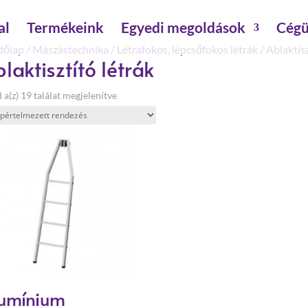
al
Termékeink
Egyedi megoldások
Cégü
dőlap
/
Mászástechnika
/
Létrafokos, lépcsőfokos létrák
/ Ablaktisz
laktisztító létrák
 a(z) 19 találat megjelenítve
umínium