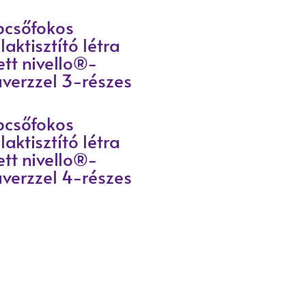
pcsőfokos
laktisztító létra
ett nivello®-
averzzel 3-részes
pcsőfokos
laktisztító létra
ett nivello®-
averzzel 4-részes