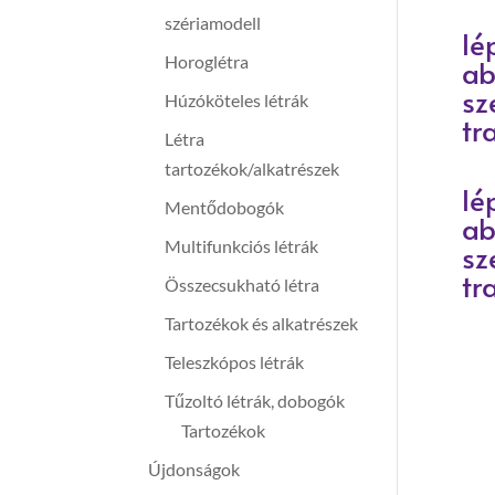
szériamodell
lé
Horoglétra
ab
sz
Húzóköteles létrák
tr
Létra
tartozékok/alkatrészek
lé
Mentődobogók
ab
Multifunkciós létrák
sz
tr
Összecsukható létra
Tartozékok és alkatrészek
Teleszkópos létrák
Tűzoltó létrák, dobogók
Tartozékok
Újdonságok