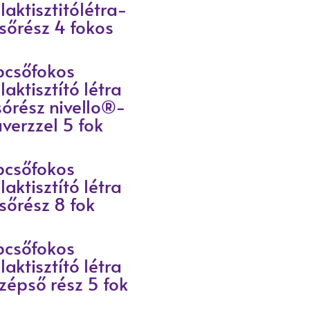
laktisztitólétra-
lsőrész 4 fokos
pcsőfokos
laktisztító létra
sórész nivello®-
averzzel 5 fok
pcsőfokos
laktisztító létra
lsőrész 8 fok
pcsőfokos
laktisztító létra
zépső rész 5 fok