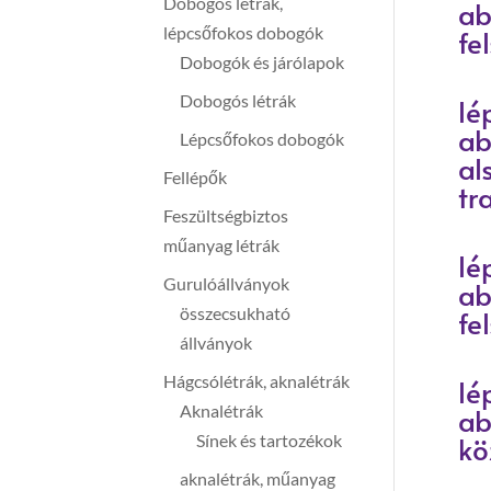
Dobogós létrák,
ab
lépcsőfokos dobogók
fe
Dobogók és járólapok
Dobogós létrák
lé
ab
Lépcsőfokos dobogók
al
Fellépők
tr
Feszültségbiztos
műanyag létrák
lé
Gurulóállványok
ab
összecsukható
fe
állványok
Hágcsólétrák, aknalétrák
lé
Aknalétrák
ab
kö
Sínek és tartozékok
aknalétrák, műanyag