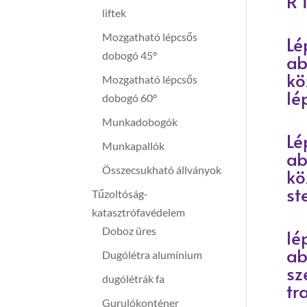
R 
liftek
Mozgatható lépcsős
Lé
dobogó 45°
ab
kö
Mozgatható lépcsős
lé
dobogó 60°
Munkadobogók
Lé
Munkapallók
ab
Összecsukható állványok
kö
st
Tűzoltóság-
katasztrófavédelem
Doboz üres
lé
ab
Dugólétra alumínium
sz
dugólétrák fa
tr
Gurulókonténer