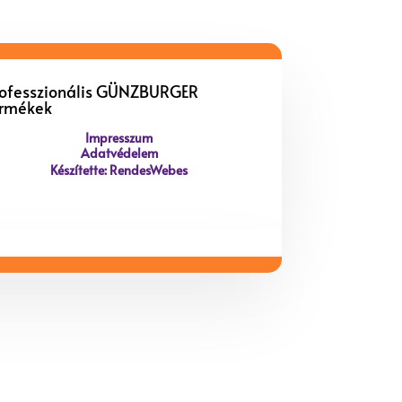
rofesszionális GÜNZBURGER
ermékek
Impresszum
Adatvédelem
Készítette: RendesWebes