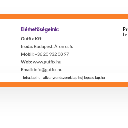
Elérhetőségeink:
P
t
Gutfix Kft.
Iroda:
Budapest, Áron u. 6.
Mobil:
+36 20 932 08 97
Web:
www.gutfix.hu
Email:
info@gutfix.hu
letra.lap.hu
|
allvanyrendszerek.lap.hu
|
lepcso.lap.hu