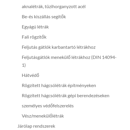
aknalétrák, tüzihorganyzott acél
Be-és kiszállás segítők
Egyágú létrák
Fali rögzítők
Feljutás gátlók karbantartó létrákhoz
Feljutásgátlók menekülő létrákhoz (DIN 14094-
1)
Hátvédő
Rögzített hágcsólétrák építményeken
Rögzített hágcsólétrák gépi berendezéseken
személyes védőfelszerelés
Vész/menekülőlétrák
Járólap rendszerek