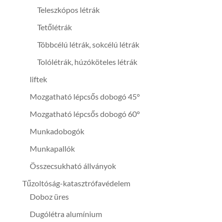
Teleszkópos létrák
Tetőlétrák
Többcélú létrák, sokcélú létrák
Tolólétrák, húzóköteles létrák
liftek
Mozgatható lépcsős dobogó 45°
Mozgatható lépcsős dobogó 60°
Munkadobogók
Munkapallók
Összecsukható állványok
Tűzoltóság-katasztrófavédelem
Doboz üres
Dugólétra alumínium