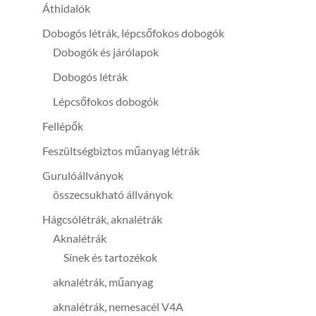
Áthidalók
Dobogós létrák, lépcsőfokos dobogók
Dobogók és járólapok
Dobogós létrák
Lépcsőfokos dobogók
Fellépők
Feszültségbiztos műanyag létrák
Gurulóállványok
összecsukható állványok
Hágcsólétrák, aknalétrák
Aknalétrák
Sínek és tartozékok
aknalétrák, műanyag
aknalétrák, nemesacél V4A