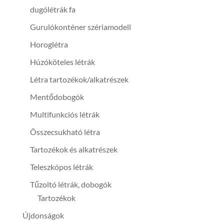
dugólétrák fa
Gurulókonténer szériamodell
Horoglétra
Húzóköteles létrák
Létra tartozékok/alkatrészek
Mentődobogók
Multifunkciós létrák
Összecsukható létra
Tartozékok és alkatrészek
Teleszkópos létrák
Tűzoltó létrák, dobogók
Tartozékok
Újdonságok