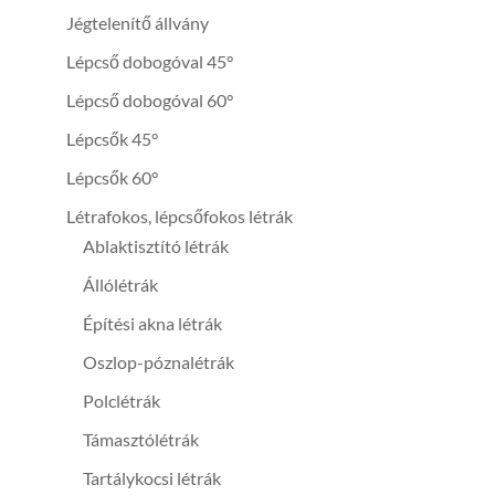
Jégtelenítő állvány
Lépcső dobogóval 45°
Lépcső dobogóval 60°
Lépcsők 45°
Lépcsők 60°
Létrafokos, lépcsőfokos létrák
Ablaktisztító létrák
Állólétrák
Építési akna létrák
Oszlop-póznalétrák
Polclétrák
Támasztólétrák
Tartálykocsi létrák