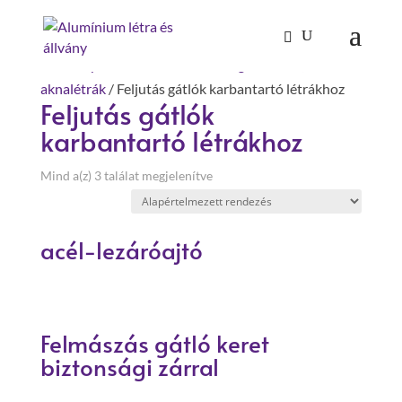
Kezdőlap
/
Mászástechnika
/
Hágcsólétrák,
aknalétrák
/ Feljutás gátlók karbantartó létrákhoz
Feljutás gátlók
karbantartó létrákhoz
Mind a(z) 3 találat megjelenítve
acél-lezáróajtó
Felmászás gátló keret
biztonsági zárral