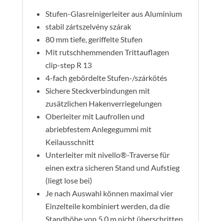
lépcső
Stufen-Glasreinigerleiter aus Aluminium
mennyiség
stabil zártszelvény szárak
80 mm tiefe, geriffelte Stufen
Mit rutschhemmenden Trittauflagen
clip-step R 13
4-fach gebördelte Stufen-/szárkötés
Sichere Steckverbindungen mit
zusätzlichen Hakenverriegelungen
Oberleiter mit Laufrollen und
abriebfestem Anlegegummi mit
Keilausschnitt
Unterleiter mit nivello®-Traverse für
einen extra sicheren Stand und Aufstieg
(liegt lose bei)
Je nach Auswahl können maximal vier
Einzelteile kombiniert werden, da die
Standhöhe von 5,0 m nicht überschritten