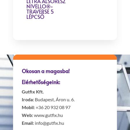
LÉTRA ALSÓRÉSZ
NIVELLO®-
TRAVERSE 5
LÉPCSŐ
Okosan a magasba!
Elérhetőségeink:
Gutfix Kft.
Iroda:
Budapest, Áron u. 6.
Mobil:
+36 20 932 08 97
Web:
www.gutfix.hu
Email:
info@gutfix.hu