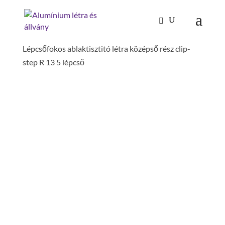
Kezdőlap
/
Mászástechnika
/
Létrafokos,
lépcsőfokos létrák
/
Ablaktisztító létrák
/
Lépcsőfokos ablaktisztitó létra középső rész clip-
step R 13 5 lépcső