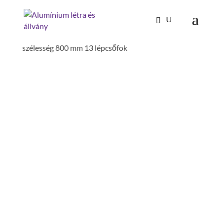
Kezdőlap
/
Mászástechnika
/
Mozgatható lépcsős
dobogó 45°
/ Gurítható lépcsős dobogó 45°
szélesség 800 mm 13 lépcsőfok