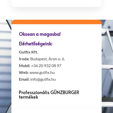
Okosan a magasba!
Elérhetőségeink:
Gutfix Kft.
Iroda:
Budapest, Áron u. 6.
Mobil:
+36 20 932 08 97
Web:
www.gutfix.hu
Email:
info@gutfix.hu
Professzionális GÜNZBURGER
termékek