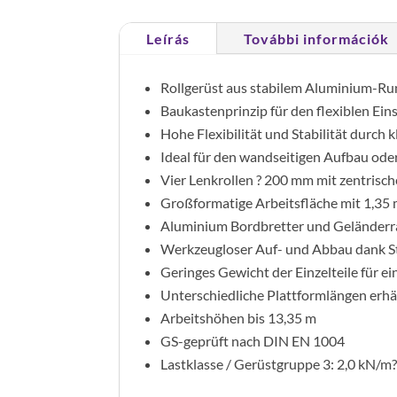
Leírás
További információk
Rollgerüst aus stabilem Aluminium-R
Baukastenprinzip für den flexiblen Einsa
Hohe Flexibilität und Stabilität durch
Ideal für den wandseitigen Aufbau ode
Vier Lenkrollen ? 200 mm mit zentrisch
Großformatige Arbeitsfläche mit 1,35 
Aluminium Bordbretter und Geländerra
Werkzeugloser Auf- und Abbau dank S
Geringes Gewicht der Einzelteile für e
Unterschiedliche Plattformlängen erhält
Arbeitshöhen bis 13,35 m
GS-geprüft nach DIN EN 1004
Lastklasse / Gerüstgruppe 3: 2,0 kN/m