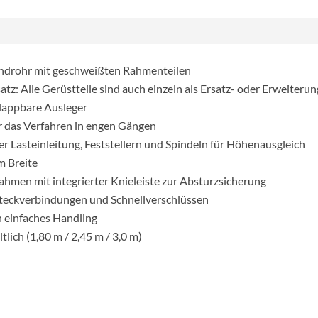
széles
járólap
Plattformmagasság
undrohr mit geschweißten Rahmenteilen
5,35
tz: Alle Gerüstteile sind auch einzeln als Ersatz- oder Erweiterung
m
 klappbare Ausleger
mennyiség
r das Verfahren in engen Gängen
er Lasteinleitung, Feststellern und Spindeln für Höhenausgleich
m Breite
hmen mit integrierter Knieleiste zur Absturzsicherung
teckverbindungen und Schnellverschlüssen
in einfaches Handling
lich (1,80 m / 2,45 m / 3,0 m)
?