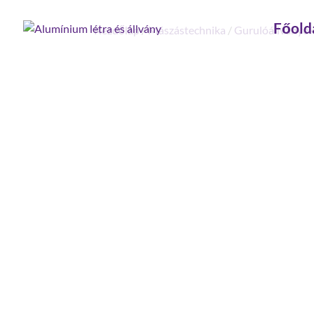
Főold
Kezdőlap
/
Mászástechnika
/
Gurulóállványo