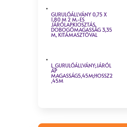
GURULÓÁLLVÁNY 0,75 X
1,80 M 2 M.-ES
JÁRÓLAPKIOSZTÁS,
DOBOGÓMAGASSÁG 3,35
M, KITÁMASZTÓVAL
L_GURULÓÁLLVÁNY;JÁRÓL
AP
MAGASSÁG5,45M;HOSSZ2
,45M