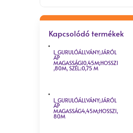
Kapcsolódó termékek
L_GURULÓÁLLVÁNY;JÁRÓL
AP
MAGASSÁG10,45M;HOSSZ1
,80M, SZÉL.:0,75 M
L_GURULÓÁLLVÁNY;JÁRÓL
AP
MAGASSÁG4,45M;HOSSZ1,
80M