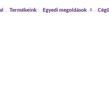
al
Termékeink
Egyedi megoldások
Cégü
k
/ Gurulóállvány1,35 x 1,80 m kitámasztóval, dupla széles járóla
GURULÓÁLLVÁNY1,35 X 1
DUPLA SZÉLES JÁRÓLAP
5,35 M
állványmagasság : 6.35 m
járólapszélesség: 1.35 m
dobogó magasság: 5.35 m
járólap hossz: 1.8 m
terhelhetőség : 2 kN/m2
építésmód: kormányozható kerekekkel,kitá
állvány ballasztozás. beltéren, középső felépí
állvány ballasztozás. beltéren, szélső felépít
állvány ballasztozás kültéren, középső felépí