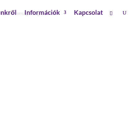
nkről
Információk
Kapcsolat
p Plattformmagasság 5,35 m
,80 M KITÁMASZTÓVAL,
 PLATTFORMMAGASSÁG
masztóval
tés: 0 kg
és: 40 kg
tés: 20 kg