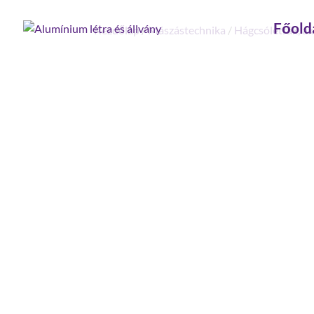
Főold
Kezdőlap
/
Mászástechnika
/
Hágcsólétrák, ak