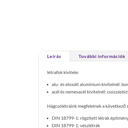
Leírás
További információk
létrafok kivitele:
alu- és eloxált alumínium kivitelnél: b
acél és nemesacél kivitelnél: csúszásbi
Hágcsólétráink megfelelnek a következő
DIN 18799-1: rögzített létrák építmé
DIN 18799-1: vészlétrák