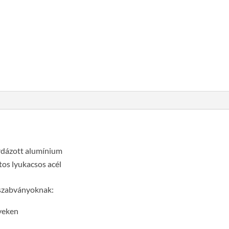
Hágcsólétra
3,64m,
horganyzott
acél
Cikkszám:
063266
Kategória:
Hágcsólétrák, akn
mennyiség
ordázott alumínium
ztos lyukacsos acél
 szabványoknak:
nyeken