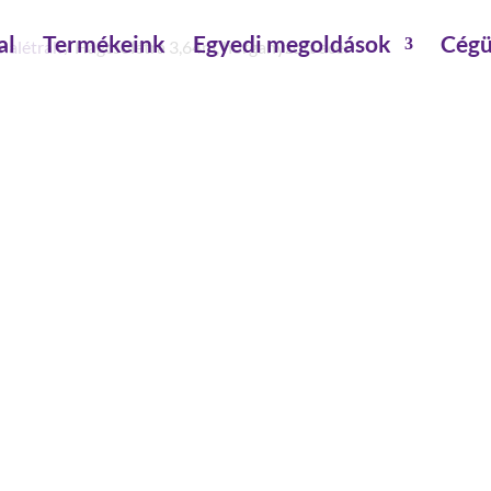
al
Termékeink
Egyedi megoldások
Cégü
nalétrák
/ Hágcsólétra 3,64m, horganyzott acél
HÁGCSÓLÉTRA 3,64M, H
hossz: 3.64 m
külső szélesség: 520 mm
belső szélesség: 470 mm
létraszár méret: 60×25 mm
lépcsőfok méret: 30×30 mm
lépcső-/foktávolság: 280 mm
lépcső-/fokszám: 13
szerelés szükséges: szerszámmal szerelendő
anyag: horganyzott acél