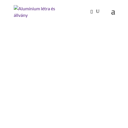
Kezdőlap
/
Mászástechnika
/
Hágcsólétrák,
aknalétrák
/ Hágcsólétra 2,80m, horganyzott acél