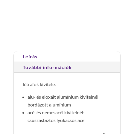
2,80m,
horganyzott
acél
Cikkszám:
063265
Kategóriák:
Egyéb
,
Hágcsólétrák,
mennyiség
aknalétrák
Leírás
További információk
létrafok kivitele:
alu- és eloxált alumínium kivitelnél:
bordázott alumínium
acél és nemesacél kivitelnél:
csúszásbiztos lyukacsos acél