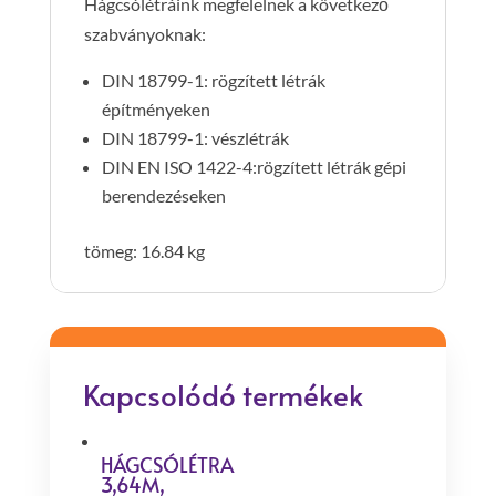
Hágcsólétráink megfelelnek a következő
szabványoknak:
DIN 18799-1: rögzített létrák
építményeken
DIN 18799-1: vészlétrák
DIN EN ISO 1422-4:rögzített létrák gépi
berendezéseken
tömeg: 16.84 kg
Kapcsolódó termékek
HÁGCSÓLÉTRA
3,64M,