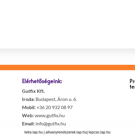
Elérhetőségeink:
P
t
Gutfix Kft.
Iroda:
Budapest, Áron u. 6.
Mobil:
+36 20 932 08 97
Web:
www.gutfix.hu
Email:
info@gutfix.hu
letra.lap.hu
|
allvanyrendszerek.lap.hu
|
lepcso.lap.hu