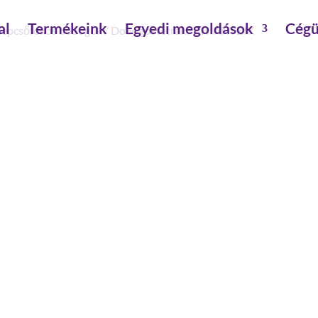
al
Termékeink
Egyedi megoldások
Cégü
 lépcsőfokos dobogók
/
Dobogós létrák
/ #HIÁNYZIK
#HIÁNYZIK
szélesség: 0.85 m
szár magasság: 73 mm
dobogó magasság: 0.69 m
alsó külső szélesség: 0.57 m
építésmód: egyoldalon járható
támasztó szár magasság : 58 mm
dobogó lépcsőként számolandó: igen
munkamagasság: 2.7 m
magasság : 1.85 m
max.terhelhetőség: 150 kg
dőlés: 70 °