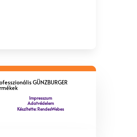
rofesszionális GÜNZBURGER
ermékek
Impresszum
Adatvédelem
Készítette: RendesWebes