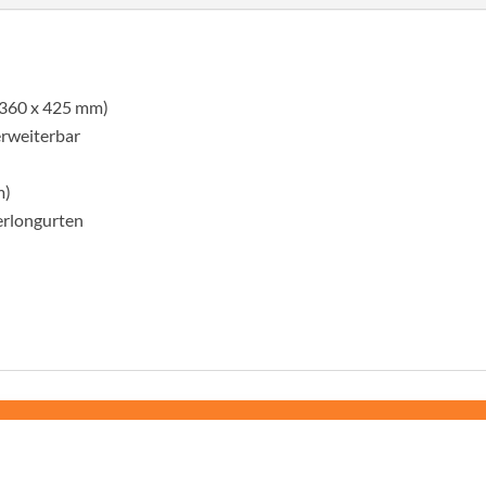
 360 x 425 mm)
erweiterbar
m)
erlongurten