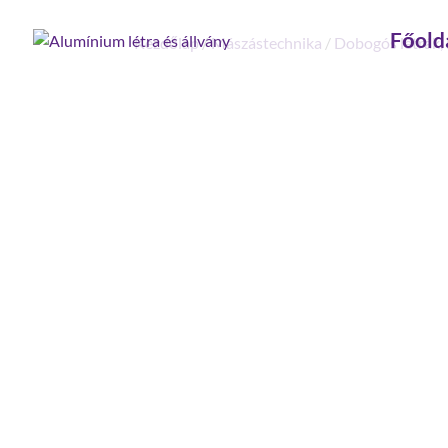
Főold
Kezdőlap
/
Mászástechnika
/
Dobogós létrák,