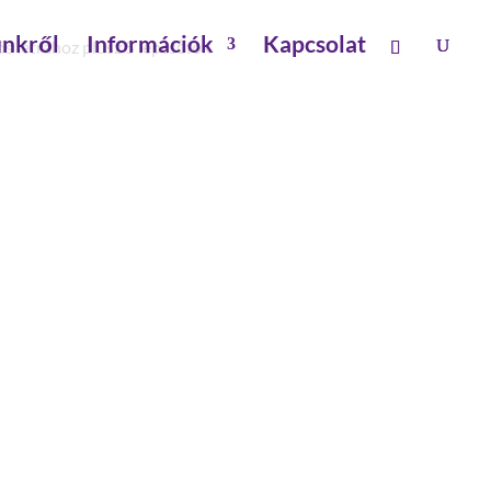
nkről
Információk
Kapcsolat
 létrához plusz 5 lépcsőfok
OGÓS LÉTRÁHOZ PLUSZ