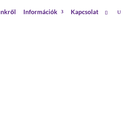
nkről
Információk
Kapcsolat
RELÉSHEZ
ák ,többcélú létra
alkatrészek