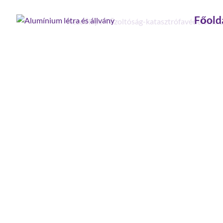
Főold
Kezdőlap
/
Tűzoltóság-katasztrófavédelem
/