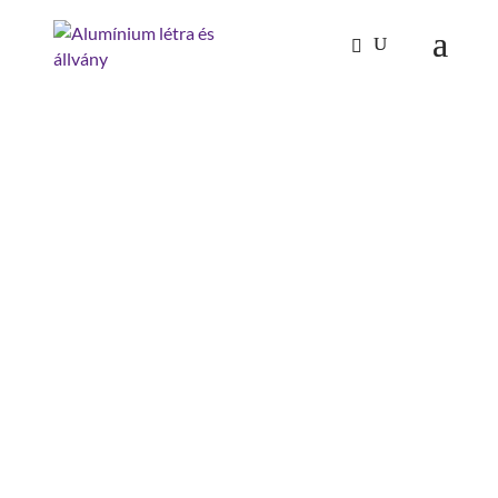
Kezdőlap
/
Mászástechnika
/
Járólap rendszerek
/
Korlát, fix Plattformhossz 1270mm
KORLÁT, FIX
PLATTFORMHOSSZ
1270MM
korlát magasság : 1100 mm
járólap hossz: 1270 mm
korlát : merev
szerelés szükséges: szerszámmal
szerelendő
anyag: alumínium
termékstátusz: régi termék