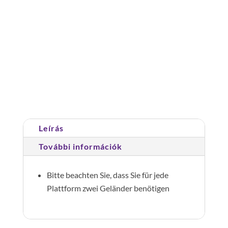
Korlát,
fix
Plattformhossz
1270mm
Cikkszám:
332230
Kategória:
Járólap rendszerek
mennyiség
Leírás
További információk
Bitte beachten Sie, dass Sie für jede
Plattform zwei Geländer benötigen