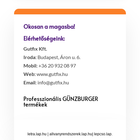
Okosan a magasba!
Elérhetőségeink:
Gutfix Kft.
Iroda:
Budapest, Áron u. 6.
Mobil:
+36 20 932 08 97
Web:
www.gutfix.hu
Email:
info@gutfix.hu
Professzionális GÜNZBURGER
termékek
letra.lap.hu
|
allvanyrendszerek.lap.hu
|
lepcso.lap.