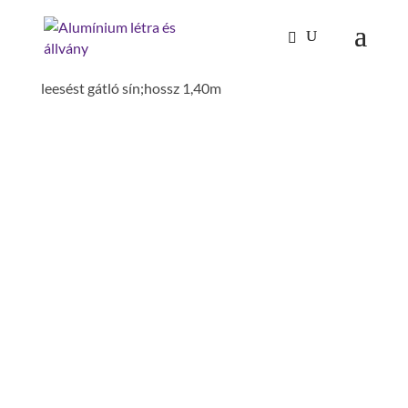
Kezdőlap
/
Mászástechnika
/
Hágcsólétrák,
aknalétrák
/
Aknalétrák
/
Sínek és tartozékok
/
leesést gátló sín;hossz 1,40m
LEESÉST GÁTLÓ
SÍN;HOSSZ 1,40M
hossz: 1.4 m
szerelés szükséges: szerszámmal
szerelendő
anyag: horganyzott acél
leesést