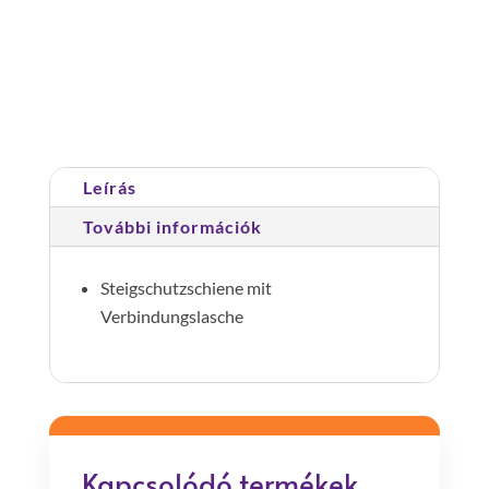
gátló
sín;hossz
1,40m
Cikkszám:
077530
Kategória:
Sínek és tartozékok
mennyiség
Leírás
További információk
Steigschutzschiene mit
Verbindungslasche
Kapcsolódó termékek