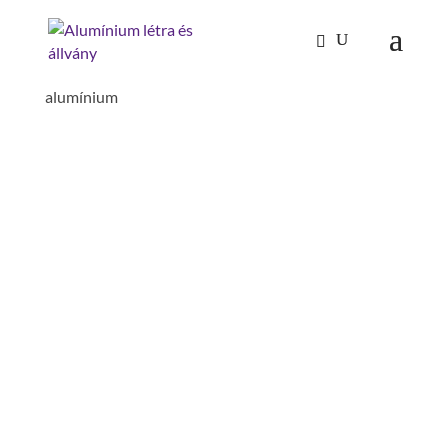
Kezdőlap
/
Mászástechnika
/
Lépcsők 45°
/ Lépcső
45° szélesség 1000 mm 12 lépcsőfok bordázott
alumínium
LÉPCSŐ 45° SZÉLESSÉG
1000 MM 12 LÉPCSŐFOK
BORDÁZOTT
ALUMÍNIUM
betét: bordázott alumínium
függőleges magasság : 2500 mm
építésmód: 45°
terpesztés : 2761 mm
magasság : 3600 mm