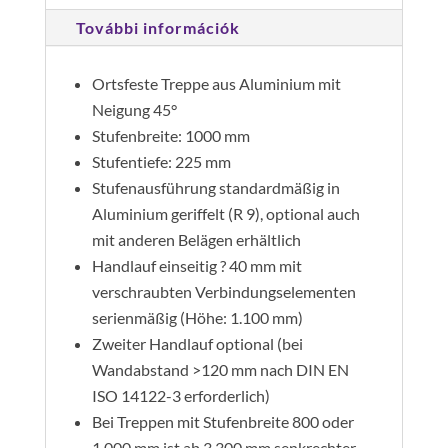
alumínium
További információk
mennyiség
Ortsfeste Treppe aus Aluminium mit
Neigung 45°
Stufenbreite: 1000 mm
Stufentiefe: 225 mm
Stufenausführung standardmäßig in
Aluminium geriffelt (R 9), optional auch
mit anderen Belägen erhältlich
Handlauf einseitig ? 40 mm mit
verschraubten Verbindungselementen
serienmäßig (Höhe: 1.100 mm)
Zweiter Handlauf optional (bei
Wandabstand >120 mm nach DIN EN
ISO 14122-3 erforderlich)
Bei Treppen mit Stufenbreite 800 oder
1.000 mm ist ab 3.300 mm senkrechter