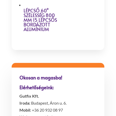
LÉPCSŐ 60°
SZÉLESSÉG 800
MM 15 LÉPCSŐS
BORDÁZOTT
ALUMÍNIUM
Okosan a magasba!
Elérhetőségeink:
Gutfix Kft.
Iroda:
Budapest, Áron u. 6.
Mobil:
+36 20 932 08 97