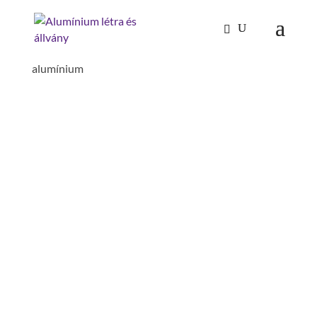
Kezdőlap
/
Mászástechnika
/
Lépcsők 60°
/ Lépcső
60° szélesség 800 mm 6 lépcsős bordázott
alumínium