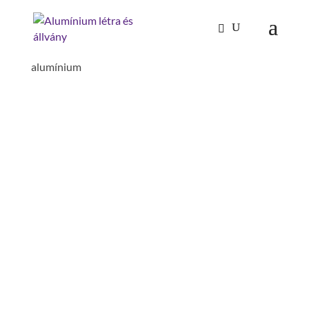
Kezdőlap
/
Mászástechnika
/
Lépcsők 60°
/ Lépcső
60° szélesség 600 mm 5 lépcsős bordázott
alumínium