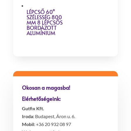
LÉPCSŐ 60°
SZÉLESSÉG 800
MM 8 LÉPCSŐS
BORDÁZOTT
ALUMÍNIUM
Okosan a magasba!
Elérhetőségeink:
Gutfix Kft.
Iroda:
Budapest, Áron u. 6.
Mobil:
+36 20 932 08 97