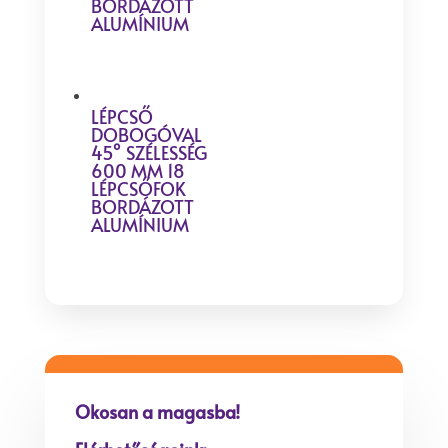
BORDÁZOTT
ALUMÍNIUM
LÉPCSŐ
DOBOGÓVAL
45° SZÉLESSÉG
600 MM 18
LÉPCSŐFOK
BORDÁZOTT
ALUMÍNIUM
Okosan a magasba!