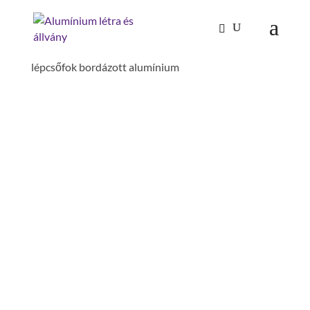
Kezdőlap
/
Mászástechnika
/
Lépcső dobogóval 45°
/ Lépcső dobogóval 45° szélesség 1000 mm 14
lépcsőfok bordázott alumínium