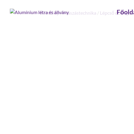
Főold
Kezdőlap
/
Mászástechnika
/
Lépcső dobogóva