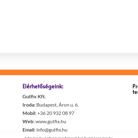
Elérhetőségeink:
P
t
Gutfix Kft.
Iroda:
Budapest, Áron u. 6.
Mobil:
+36 20 932 08 97
Web:
www.gutfix.hu
Email:
info@gutfix.hu