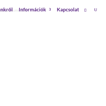
nkről
Információk
Kapcsolat
dázott alumínium
SZÉLESSÉG 600 MM 12
 ALUMÍNIUM