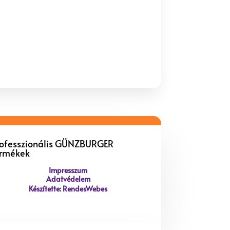
rofesszionális GÜNZBURGER
ermékek
Impresszum
Adatvédelem
Készítette: RendesWebes