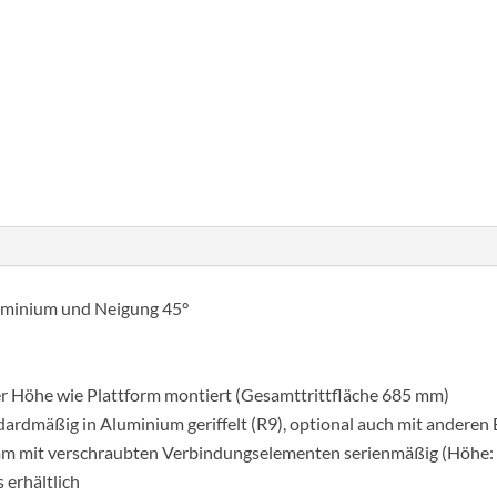
Lépcső
dobogóval
45°
szélesség
Cikkszám:
600432
Kategória:
Lépcső dobogóva
600
mm
12
lépcsőfok
bordázott
luminium und Neigung 45°
alumínium
mennyiség
her Höhe wie Plattform montiert (Gesamttrittfläche 685 mm)
rdmäßig in Aluminium geriffelt (R9), optional auch mit anderen 
 mm mit verschraubten Verbindungselementen serienmäßig (Höhe:
 erhältlich