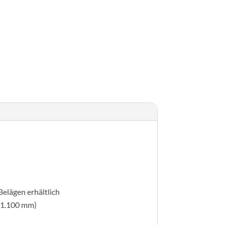
l 45°
Belägen erhältlich
 1.100 mm)