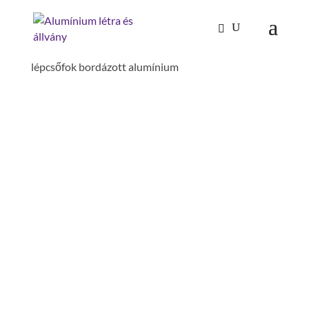
Kezdőlap
/
Mászástechnika
/
Lépcső dobogóval 60°
/ Lépcső dobogóval 60° szélesség 600 mm 11
lépcsőfok bordázott alumínium
LÉPCSŐ DOBOGÓVAL
60° SZÉLESSÉG 600 MM
11 LÉPCSŐFOK
BORDÁZOTT
ALUMÍNIUM
betét: bordázott alumínium
függőleges magasság : 2.66 m
építésmód: 60°
terpesztés : 2.22 m