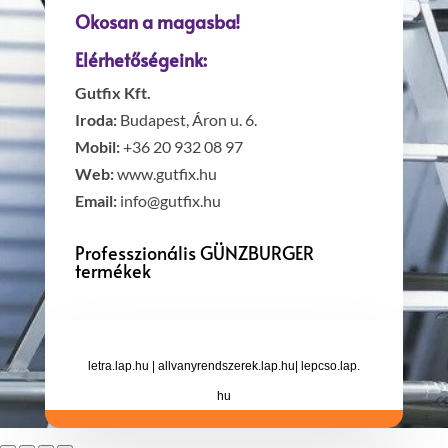
Okosan a magasba!
Elérhetőségeink:
Gutfix Kft.
Iroda:
Budapest, Áron u. 6.
Mobil:
+36 20 932 08 97
Web:
www.gutfix.hu
Email:
info@gutfix.hu
Professzionális GÜNZBURGER
termékek
letra.lap.hu
|
allvanyrendszerek.lap.hu
|
lepcso.lap.
hu