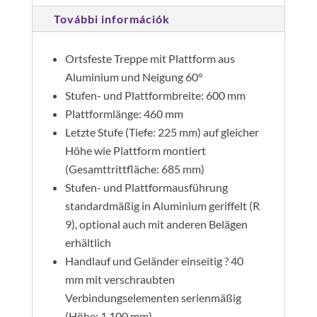
alumínium
További információk
mennyiség
Ortsfeste Treppe mit Plattform aus
Aluminium und Neigung 60°
Stufen- und Plattformbreite: 600 mm
Plattformlänge: 460 mm
Letzte Stufe (Tiefe: 225 mm) auf gleicher
Höhe wie Plattform montiert
(Gesamttrittfläche: 685 mm)
Stufen- und Plattformausführung
standardmäßig in Aluminium geriffelt (R
9), optional auch mit anderen Belägen
erhältlich
Handlauf und Geländer einseitig ? 40
mm mit verschraubten
Verbindungselementen serienmäßig
(Höhe: 1.100 mm)