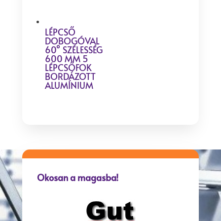
LÉPCSŐ
DOBOGÓVAL
60° SZÉLESSÉG
600 MM 5
LÉPCSŐFOK
BORDÁZOTT
ALUMÍNIUM
Okosan a magasba!