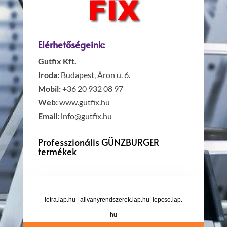
Elérhetőségeink:
Gutfix Kft.
Iroda:
Budapest, Áron u. 6.
Mobil:
+36 20 932 08 97
Web:
www.gutfix.hu
Email:
info@gutfix.hu
Professzionális GÜNZBURGER
termékek
letra.lap.hu
|
allvanyrendszerek.lap.hu
|
lepcso.lap.
hu