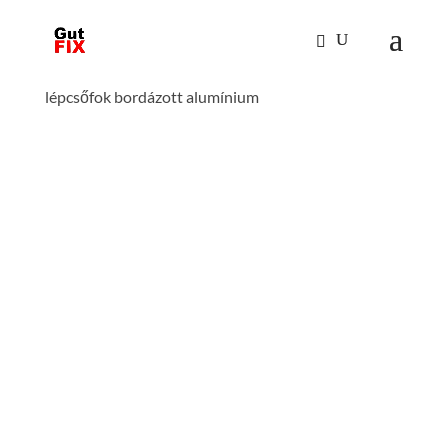
Kezdőlap
/
Mászástechnika
/
Lépcső dobogóval 60°
/ Lépcső dobogóval 60° szélesség 600 mm 15
lépcsőfok bordázott alumínium