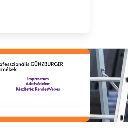
rofesszionális GÜNZBURGER
ermékek
Impresszum
Adatvédelem
Készítette: RendesWebes