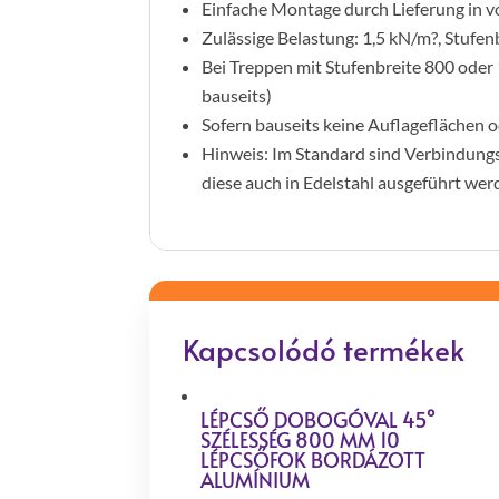
Einfache Montage durch Lieferung in 
Zulässige Belastung: 1,5 kN/m?, Stufe
Bei Treppen mit Stufenbreite 800 oder
bauseits)
Sofern bauseits keine Auflageflächen o
Hinweis: Im Standard sind Verbindungs
diese auch in Edelstahl ausgeführt we
Kapcsolódó termékek
LÉPCSŐ DOBOGÓVAL 45°
SZÉLESSÉG 800 MM 10
LÉPCSŐFOK BORDÁZOTT
ALUMÍNIUM