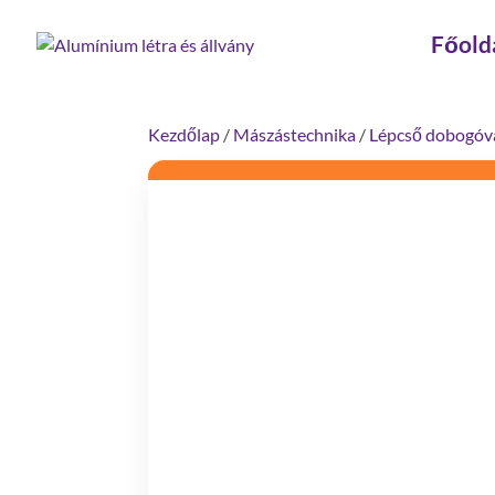
Főold
Kezdőlap
/
Mászástechnika
/
Lépcső dobogóva