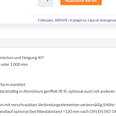
kapaszkodó
45°-
os
Cikkszám:
600509
Kategória:
Lépcső dobogóva
dobogós
lépcsőhöz
9
lépcsőfok
mennyiség
luminium und Neigung 45°
0 oder 1.000 mm
ttform montiert
rdmäßig in Aluminium geriffelt (R 9), optional auch mit anderen 
 mm mit verschraubten Verbindungselementen serienmäßig (Höhe
 Handlauf optional (bei Wandabstand >120 mm nach DIN EN ISO 14