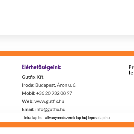
Elérhetőségeink:
P
t
Gutfix Kft.
Iroda:
Budapest, Áron u. 6.
Mobil:
+36 20 932 08 97
Web:
www.gutfix.hu
Email:
info@gutfix.hu
letra.lap.hu
|
allvanyrendszerek.lap.hu
|
lepcso.lap.hu