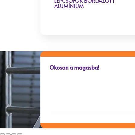
LÉPCSŐFOK BORDÁZOTT
ALUMÍNIUM
Okosan a magasba!