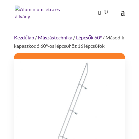
Products
search
Kezdőlap
/
Mászástechnika
/
Lépcsők 60°
/ Második
kapaszkodó 60°-os lépcsőhöz 16 lépcsőfok