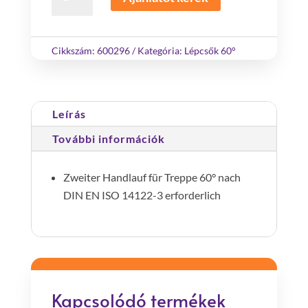
kapaszkodó
60°-
os
Cikkszám:
600296
Kategória:
Lépcsők 60°
lépcsőhöz
16
lépcsőfok
Leírás
mennyiség
További információk
Zweiter Handlauf für Treppe 60° nach
DIN EN ISO 14122-3 erforderlich
Kapcsolódó termékek