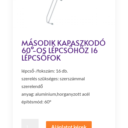
MÁSODIK KAPASZKODÓ
60°-OS LÉPCSŐHÖZ 16
LÉPCSŐFOK
lépcső-/fokszám: 16 db.
szerelés szükséges: szerszámmal
szerelendő
anyag: alumínium,horganyzott acél
építésmód: 60°
Második
Ajánlatot kérek