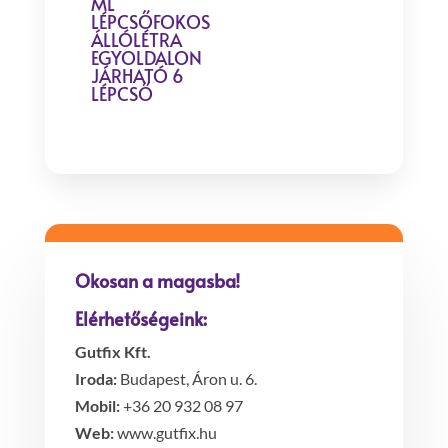
ML
LÉPCSŐFOKOS
ÁLLÓLÉTRA
EGYOLDALON
JÁRHATÓ 6
LÉPCSŐ
Okosan a magasba!
Elérhetőségeink:
Gutfix Kft.
Iroda:
Budapest, Áron u. 6.
Mobil:
+36 20 932 08 97
Web:
www.gutfix.hu