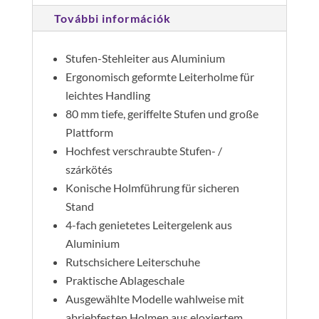
mennyiség
További információk
Stufen-Stehleiter aus Aluminium
Ergonomisch geformte Leiterholme für
leichtes Handling
80 mm tiefe, geriffelte Stufen und große
Plattform
Hochfest verschraubte Stufen- /
szárkötés
Konische Holmführung für sicheren
Stand
4-fach genietetes Leitergelenk aus
Aluminium
Rutschsichere Leiterschuhe
Praktische Ablageschale
Ausgewählte Modelle wahlweise mit
abriebfesten Holmen aus eloxiertem