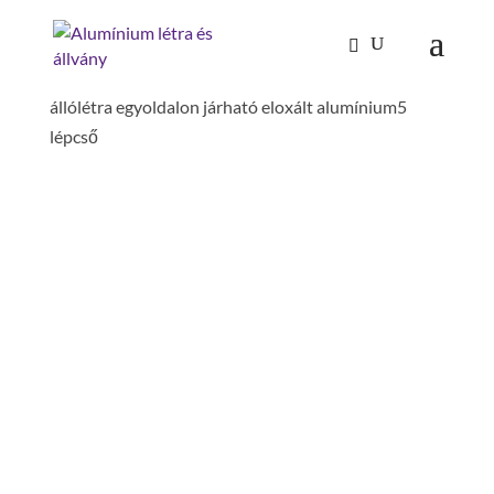
Kezdőlap
/
Mászástechnika
/
Létrafokos,
lépcsőfokos létrák
/
Állólétrák
/ ML lépcsőfokos
állólétra egyoldalon járható eloxált alumínium5
lépcső