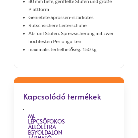
80 mm tiefe, geriffelte Stufen und große
Plattform
Genietete Sprossen-/szárkötés
Rutschsichere Leiterschuhe
Ab fünf Stufen: Spreizsicherung mit zwei
hochfesten Perlongurten
maximális terhelhetőség: 150 kg
Kapcsolódó termékek
ML
LÉPCSŐFOKOS
ÁLLÓLÉTRA
EGYOLDALON
JÁRHATÓ