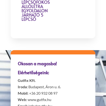
LÉPCSŐFOKOS
ÁLLÓLÉTRA
EGYOLDALON
JÁRHATÓ 5
LÉPCSŐ
Okosan a magasba!
Elérhetőségeink:
Gutfix Kft.
Iroda:
Budapest, Áron u. 6.
Mobil:
+36 20 932 08 97
Web:
www.gutfix.hu
Email:
info@gutfix.hu