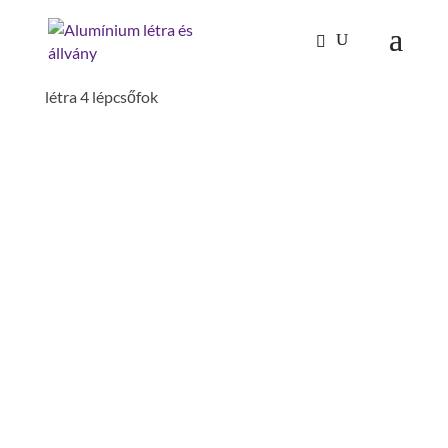
Kezdőlap
/
Mászástechnika
/
Létrafokos,
lépcsőfokos létrák
/
Állólétrák
/ standard háztartási
létra 4 lépcsőfok
STANDARD HÁZTARTÁSI
LÉTRA 4 LÉPCSŐFOK
dobogó magasság: 0.88 m
csúszásgátlás: bordázott alumínium
dobogó lépcsőként számolandó: igen
munkamagasság: 2.85 m
max.terhelhetőség: 150 kg
lépcső-/fokmélység: 80 mm
lépcső-/fokszám: 4 db.