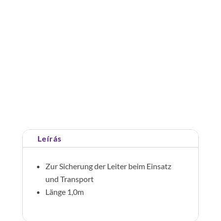
rögzítő
heveder
mennyiség
Cikkszám:
019960
Kategória:
Létra
tartozékok/alkatrészek
Leírás
Zur Sicherung der Leiter beim Einsatz
und Transport
Länge 1,0m