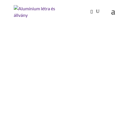
Kezdőlap
/
Tűzoltóság-katasztrófavédelem
/
Létra
tartozékok/alkatrészek
/ rögzítő heveder
RÖGZÍTŐ HEVEDER
hossz: 1 m
szerelés szükséges: készreszerelt
anyag: műanyag
hossz: 1 m
szerelés szükséges: készreszerelt
anyag: műanyag
hossz: 1 m
szerelés szükséges: készreszerelt
anyag: műanyag