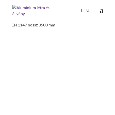
Kezdőlap
/
Tűzoltóság-katasztrófavédelem
/
Teleszkópos létrák
/ teleszkópos létra EU piros DIN
EN 1147 hossz 3500 mm