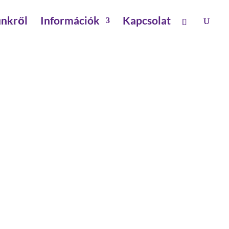
nkről
Információk
Kapcsolat
00 mm
DIN EN 1147 HOSSZ 3500