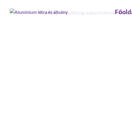
Főold
Kezdőlap
/
Tűzoltóság-katasztrófavédelem
/