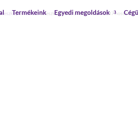
al
Termékeink
Egyedi megoldások
Cégü
Teleszkópos létrák
/ teleszkópos létra kék DIN EN 1147 hossz 35
TELESZKÓPOS LÉTRA KÉK 
MM
külső szélesség: 500 mm
Max. terhelhetőség: 216 kg
szármagasság: 100 mm
fokmagasság: 28 mm
fokmélység: 29 mm