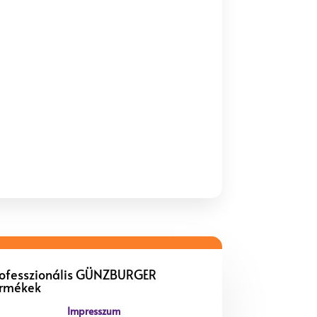
rofesszionális GÜNZBURGER
ermékek
Impresszum