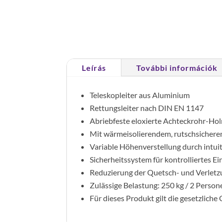
Leírás
További információk
Teleskopleiter aus Aluminium
Rettungsleiter nach DIN EN 1147
Abriebfeste eloxierte Achteckrohr-Ho
Mit wärmeisolierendem, rutschsicher
Variable Höhenverstellung durch intuit
Sicherheitssystem für kontrolliertes E
Reduzierung der Quetsch- und Verletz
Zulässige Belastung: 250 kg / 2 Person
Für dieses Produkt gilt die gesetzlich