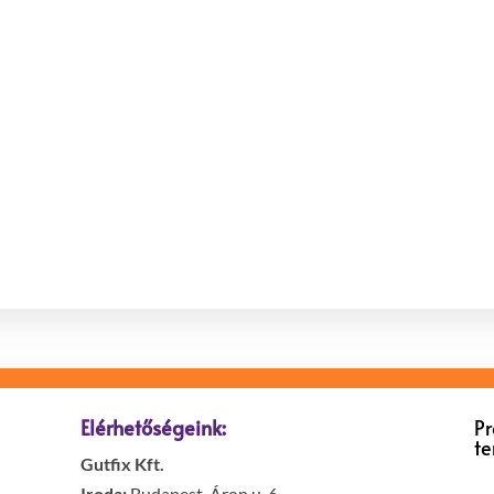
Elérhetőségeink:
P
t
Gutfix Kft.
Iroda:
Budapest, Áron u. 6.