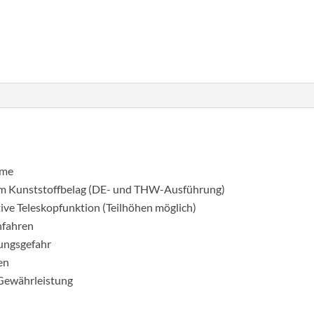
kék
DIN
Cikkszám:
115352
Kategória:
Teleszkópos létrá
EN
1147
hossz
3500
mm
mennyiség
lme
em Kunststoffbelag (DE- und THW-Ausführung)
ive Teleskopfunktion (Teilhöhen möglich)
infahren
ungsgefahr
en
e Gewährleistung