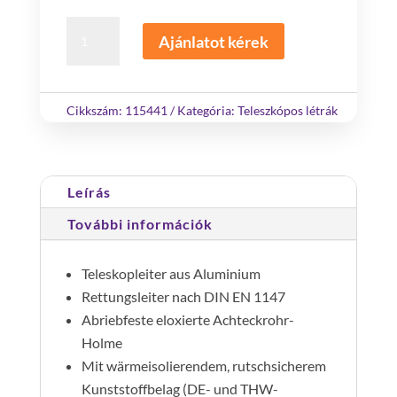
teleszkópos
Ajánlatot kérek
létra
EU
piros
Cikkszám:
115441
Kategória:
Teleszkópos létrák
DIN
EN
1147
Leírás
hossz
4400
További információk
mm
mennyiség
Teleskopleiter aus Aluminium
Rettungsleiter nach DIN EN 1147
Abriebfeste eloxierte Achteckrohr-
Holme
Mit wärmeisolierendem, rutschsicherem
Kunststoffbelag (DE- und THW-