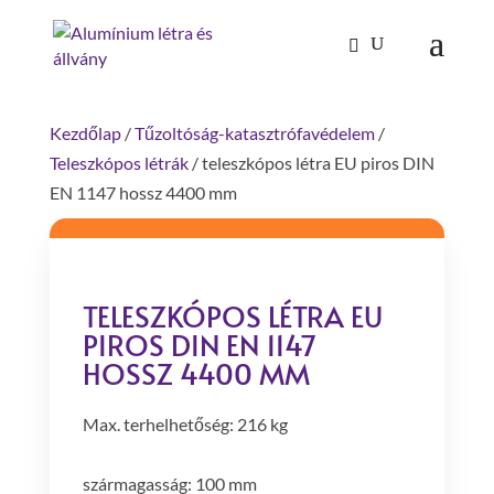
Products
search
Kezdőlap
/
Tűzoltóság-katasztrófavédelem
/
Teleszkópos létrák
/ teleszkópos létra EU piros DIN
EN 1147 hossz 4400 mm
TELESZKÓPOS LÉTRA EU
PIROS DIN EN 1147
HOSSZ 4400 MM
Max. terhelhetőség: 216 kg
szármagasság: 100 mm