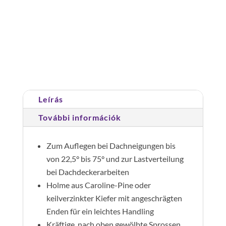
Tetőfedő
létra
18
fokos
Cikkszám:
033124
Kategória:
Tetőlétrák
mennyiség
Leírás
További információk
Zum Auflegen bei Dachneigungen bis
von 22,5° bis 75° und zur Lastverteilung
bei Dachdeckerarbeiten
Holme aus Caroline-Pine oder
keilverzinkter Kiefer mit angeschrägten
Enden für ein leichtes Handling
Kräftige, nach oben gewölbte Sprossen