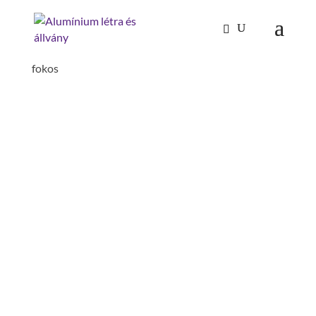
Kezdőlap
/
Mászástechnika
/
Létrafokos,
lépcsőfokos létrák
/
Tetőlétrák
/ Tetőfedő létra 18
fokos