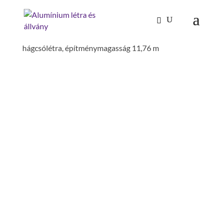
Kezdőlap
/
Mászástechnika
/
Hágcsólétrák,
aknalétrák
/
Vész/menekülőlétrák
/ Többrészes
hágcsólétra, építménymagasság 11,76 m