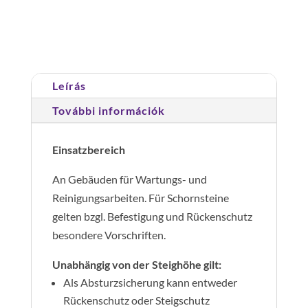
Cikkszám:
510135
Kategória:
Rögzített
m
hágcsólétrák építményeken
mennyiség
Leírás
További információk
Einsatzbereich
An Gebäuden für Wartungs- und
Reinigungsarbeiten. Für Schornsteine
gelten bzgl. Befestigung und Rückenschutz
besondere Vorschriften.
Unabhängig von der Steighöhe gilt:
Als Absturzsicherung kann entweder
Rückenschutz oder Steigschutz