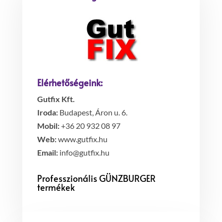
Elérhetőségeink:
Gutfix Kft.
Iroda:
Budapest, Áron u. 6.
Mobil:
+36 20 932 08 97
Web:
www.gutfix.hu
Email:
info@gutfix.hu
Professzionális GÜNZBURGER
termékek