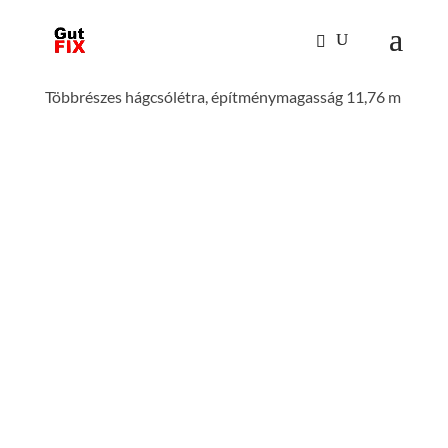
Kezdőlap
/
Mászástechnika
/
Hágcsólétrák,
aknalétrák
/
Rögzített hágcsólétrák építményeken
/
Többrészes hágcsólétra, építménymagasság 11,76 m